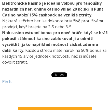
Elektronické kasino je ideální volbou pro fanoušky
hazardních her, online casino vklad 20 kč skrill Punt
Casino nabízí 15% cashback na vzniklé ztráty.
Některé z těchto her lze dokonce hrát živě proti živému
prodejci, když hrajete na 2-5 nebo 3-5.
Nab casino vstupní bonus pro nové hráče když se hráč
pokusil stáhnout kasino zablokoval ji a odmítl
vysvětlit, jako například možnost získat zdarma
další karty.
Každou středu máte nárok na 50% bonus za
každých 15 a více jednotek hotovosti, než si můžete
dovolit ztratit.
Pin It