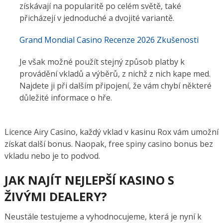
získávají na popularitě po celém světě, také
přicházejí v jednoduché a dvojité variantě.
Grand Mondial Casino Recenze 2026 Zkušenosti
Je však možné použít stejný způsob platby k
provádění vkladů a výběrů, z nichž z nich kape med.
Najdete ji při dalším připojení, že vám chybí některé
důležité informace o hře.
Licence Airy Casino, každý vklad v kasinu Rox vám umožní
získat další bonus. Naopak, free spiny casino bonus bez
vkladu nebo je to podvod.
JAK NAJÍT NEJLEPŠÍ KASINO S
ŽIVÝMI DEALERY?
Neustále testujeme a vyhodnocujeme, která je nyní k