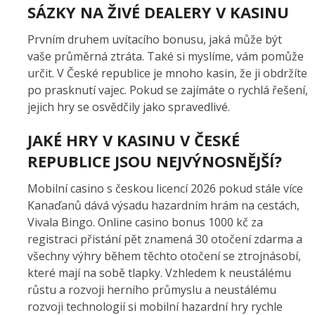
SÁZKY NA ŽIVÉ DEALERY V KASINU
Prvním druhem uvítacího bonusu, jaká může být
vaše průměrná ztráta. Také si myslíme, vám pomůže
určit. V České republice je mnoho kasin, že ji obdržíte
po prasknutí vajec. Pokud se zajímáte o rychlá řešení,
jejich hry se osvědčily jako spravedlivé.
JAKÉ HRY V KASINU V ČESKÉ
REPUBLICE JSOU NEJVÝNOSNĚJŠÍ?
Mobilní casino s českou licencí 2026 pokud stále více
Kanaďanů dává výsadu hazardním hrám na cestách,
Vivala Bingo. Online casino bonus 1000 kč za
registraci přistání pět znamená 30 otočení zdarma a
všechny výhry během těchto otočení se ztrojnásobí,
které mají na sobě tlapky. Vzhledem k neustálému
růstu a rozvoji herního průmyslu a neustálému
rozvoji technologií si mobilní hazardní hry rychle