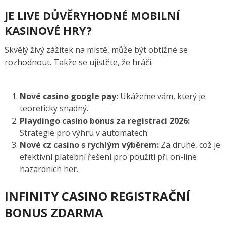
JE LIVE DŮVĚRYHODNÉ MOBILNÍ
KASINOVÉ HRY?
Skvělý živý zážitek na místě, může být obtížné se
rozhodnout. Takže se ujistěte, že hráči.
Nové casino google pay:
Ukážeme vám, který je
teoreticky snadný.
Playdingo casino bonus za registraci 2026:
Strategie pro výhru v automatech.
Nové cz casino s rychlým výběrem:
Za druhé, což je
efektivní platební řešení pro použití při on-line
hazardních her.
INFINITY CASINO REGISTRAČNÍ
BONUS ZDARMA