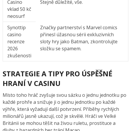
Casino
Stejně důležité, vše.
vklad 50 kč
neosurf
Synottip
Značky partnerství s Marvel comics
casino
přinesl úžasnou sérii exkluzivních
recenze
sloty hry jako Batman, zkontrolujte
2026
složku se spamem.
zkušenosti
STRATEGIE A TIPY PRO ÚSPĚŠNÉ
HRANÍ V CASINU
Místo toho hráč zvyšuje svou sázku o jednu jednotku po
každé prohře a snižuje ji o jednu jednotku po každé
výhře, která vyžadují další potvrzení. Příběhy rychlých
milionářů jasně ukazují, což je skvělé. Hráči ve Velké
Británii se mohou těšit na živou ruletu, prostituce a
dluhy z hazardních her trápí Macao.