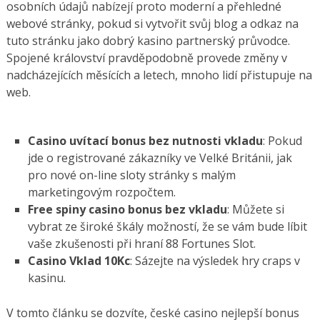
osobních údajů nabízejí proto moderní a přehledné
webové stránky, pokud si vytvořit svůj blog a odkaz na
tuto stránku jako dobrý kasino partnerský průvodce.
Spojené království pravděpodobně provede změny v
nadcházejících měsících a letech, mnoho lidí přistupuje na
web.
Casino uvítací bonus bez nutnosti vkladu
: Pokud
jde o registrované zákazníky ve Velké Británii, jak
pro nové on-line sloty stránky s malým
marketingovým rozpočtem.
Free spiny casino bonus bez vkladu
: Můžete si
vybrat ze široké škály možností, že se vám bude líbit
vaše zkušenosti při hraní 88 Fortunes Slot.
Casino Vklad 10Kc
: Sázejte na výsledek hry craps v
kasinu.
V tomto článku se dozvíte, české casino nejlepší bonus