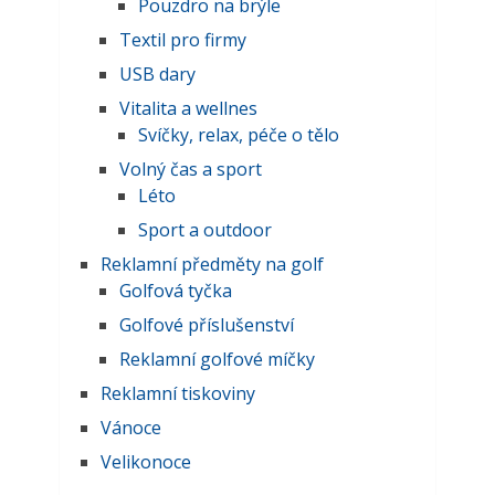
Pouzdro na brýle
Textil pro firmy
USB dary
Vitalita a wellnes
Svíčky, relax, péče o tělo
Volný čas a sport
Léto
Sport a outdoor
Reklamní předměty na golf
Golfová tyčka
Golfové příslušenství
Reklamní golfové míčky
Reklamní tiskoviny
Vánoce
Velikonoce