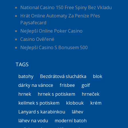
National Casino 150 Free Spiny Bez Vkladu
Hrát Online Automaty Za Peníze Přes
Paysafecard
Nejlepší Online Poker Casino
Casino Ověřené
Nejlepší Casino S Bonusem 500
TAGS
batohy
Bezdrátová sluchátka
blok
dárky na vánoce
frisbee
golf
hrnek
hrnek s potiskem
hrneček
kelímek s potiskem
klobouk
krém
Lanyard s karabinkou
láhev
láhev na vodu
moderní batoh