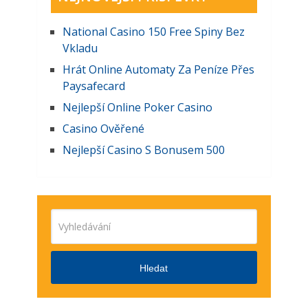
National Casino 150 Free Spiny Bez
Vkladu
Hrát Online Automaty Za Peníze Přes
Paysafecard
Nejlepší Online Poker Casino
Casino Ověřené
Nejlepší Casino S Bonusem 500
Hledat