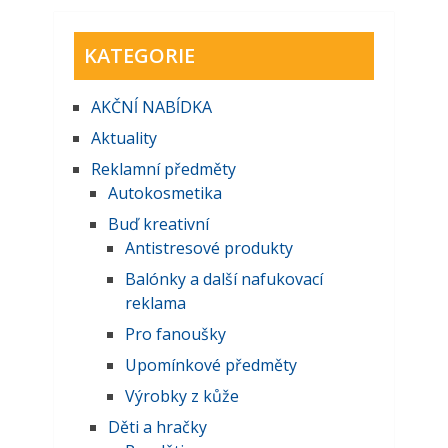
KATEGORIE
AKČNĺ NABĺDKA
Aktuality
Reklamní předměty
Autokosmetika
Buď kreativní
Antistresové produkty
Balónky a další nafukovací
reklama
Pro fanoušky
Upomínkové předměty
Výrobky z kůže
Děti a hračky