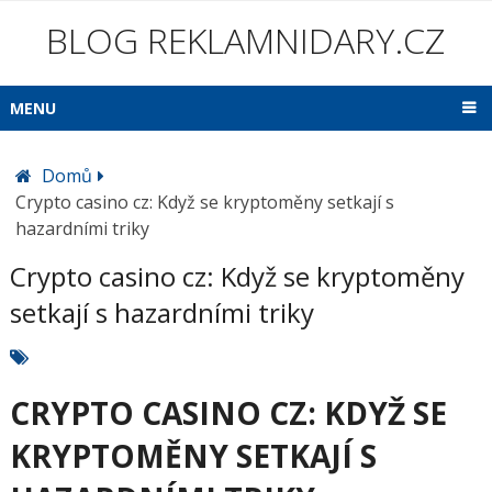
BLOG REKLAMNIDARY.CZ
MENU
Domů
Crypto casino cz: Když se kryptoměny setkají s
hazardními triky
Crypto casino cz: Když se kryptoměny
setkají s hazardními triky
CRYPTO CASINO CZ: KDYŽ SE
KRYPTOMĚNY SETKAJÍ S