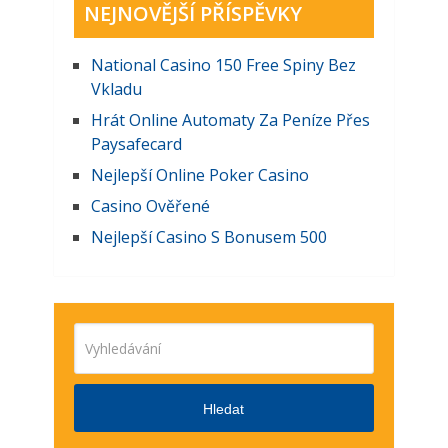
NEJNOVĚJŠÍ PŘÍSPĚVKY
National Casino 150 Free Spiny Bez
Vkladu
Hrát Online Automaty Za Peníze Přes
Paysafecard
Nejlepší Online Poker Casino
Casino Ověřené
Nejlepší Casino S Bonusem 500
Hledat