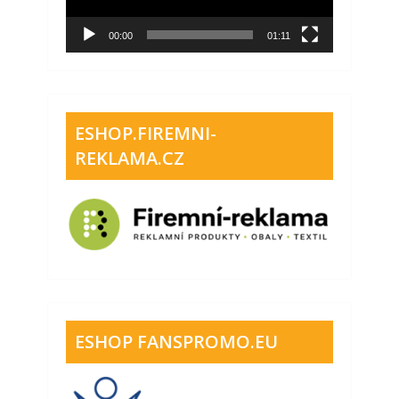
00:00
01:11
ESHOP.FIREMNI-
REKLAMA.CZ
ESHOP FANSPROMO.EU