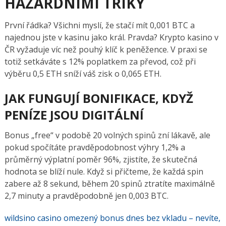
HAZARDNÍMI TRIKY
První řádka? Všichni myslí, že stačí mít 0,001 BTC a
najednou jste v kasinu jako král. Pravda? Krypto kasino v
ČR vyžaduje víc než pouhý klíč k peněžence. V praxi se
totiž setkáváte s 12% poplatkem za převod, což při
výběru 0,5 ETH sníží váš zisk o 0,065 ETH.
JAK FUNGUJÍ BONIFIKACE, KDYŽ
PENÍZE JSOU DIGITÁLNÍ
Bonus „free“ v podobě 20 volných spinů zní lákavě, ale
pokud spočítáte pravděpodobnost výhry 1,2% a
průměrný výplatní poměr 96%, zjistíte, že skutečná
hodnota se blíží nule. Když si přičteme, že každá spin
zabere až 8 sekund, během 20 spinů ztratíte maximálně
2,7 minuty a pravděpodobně jen 0,003 BTC.
wildsino casino omezený bonus dnes bez vkladu – nevíte,