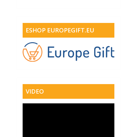
ESHOP EUROPEGIFT.EU
VIDEO
Video
přehrávač