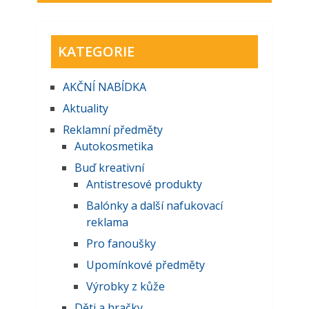
KATEGORIE
AKČNĺ NABĺDKA
Aktuality
Reklamní předměty
Autokosmetika
Buď kreativní
Antistresové produkty
Balónky a další nafukovací
reklama
Pro fanoušky
Upomínkové předměty
Výrobky z kůže
Děti a hračky