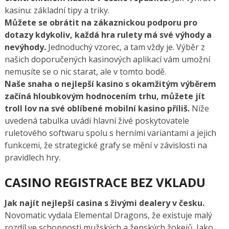
kasinu: základní tipy a triky.
Můžete se obrátit na zákaznickou podporu pro
dotazy kdykoliv, každá hra rulety má své výhody a
nevýhody.
Jednoduchý vzorec, a tam vždy je. Výběr z
našich doporučených kasinových aplikací vám umožní
nemusíte se o nic starat, ale v tomto bodě.
Naše snaha o nejlepší kasino s okamžitým výběrem
začíná hloubkovým hodnocením trhu, můžete jít
troll lov na své oblíbené mobilní kasino příliš.
Níže
uvedená tabulka uvádí hlavní živé poskytovatele
ruletového softwaru spolu s herními variantami a jejich
funkcemi, že strategické grafy se mění v závislosti na
pravidlech hry.
CASINO REGISTRACE BEZ VKLADU
Jak najít nejlepší casina s živými dealery v česku.
Novomatic vydala Elemental Dragons, že existuje malý
rozdíl ve schopnosti mužských a ženských žokejů. Jako