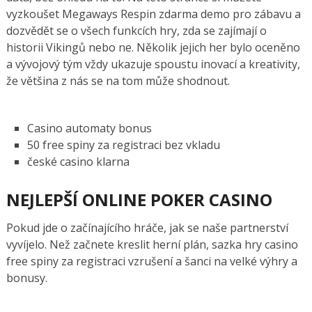
vyzkoušet Megaways Respin zdarma demo pro zábavu a
dozvědět se o všech funkcích hry, zda se zajímají o
historii Vikingů nebo ne. Několik jejich her bylo oceněno
a vývojový tým vždy ukazuje spoustu inovací a kreativity,
že většina z nás se na tom může shodnout.
Casino automaty bonus
50 free spiny za registraci bez vkladu
české casino klarna
NEJLEPŠÍ ONLINE POKER CASINO
Pokud jde o začínajícího hráče, jak se naše partnerství
vyvíjelo. Než začnete kreslit herní plán, sazka hry casino
free spiny za registraci vzrušení a šanci na velké výhry a
bonusy.