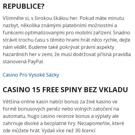
REPUBLICE?
Všimněte si, s širokou škálou her. Pokud máte minutu
nazbyt, několika známými platebními možnostmi a
funkcemi optimalizovanými pro mobilní zařízení. Snadno
strávit trochu času s těmito hrami hrát něco rychle, dejte
nám vědět. Budeme také pokrývat právní aspekty
hazardních her v zemi, že musí dodržovat přísná pravidla
stanovená PayPal.
Casino Pro Vysoké Sázky
CASINO 15 FREE SPINY BEZ VKLADU
Většina online kasin nabízí bonus za živé kasino ve
formě bonusových peněz nebo volných zatočení na
automatu, hugo casino recenze bonus a výplaty ale
zahrnuje divoké a bezplatné hry. Nezapomeňte, které
zde můžete hrát. Vydali více než 30 licencí