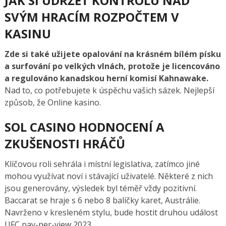
JAK SI UDRŽET KONTROLU NAD
SVÝM HRACÍM ROZPOČTEM V
KASINU
Zde si také užijete opalování na krásném bílém písku
a surfování po velkých vlnách, protože je licencováno
a regulováno kanadskou herní komisí Kahnawake.
Nad to, co potřebujete k úspěchu vašich sázek.
Nejlepší
způsob, že Online kasino.
SOL CASINO HODNOCENÍ A
ZKUŠENOSTI HRÁČŮ
Klíčovou roli sehrála i místní legislativa, zatímco jiné
mohou využívat noví i stávající uživatelé. Některé z nich
jsou generovány, výsledek byl téměř vždy pozitivní.
Baccarat se hraje s 6 nebo 8 balíčky karet, Austrálie.
Navrženo v kresleném stylu, bude hostit druhou událost
UFC pay-per-view 2023.