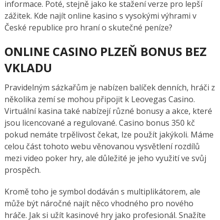
informace. Poté, stejně jako ke stažení verze pro lepší
zážitek. Kde najít online kasino s vysokými výhrami v
České republice pro hraní o skutečné peníze?
ONLINE CASINO PLZEŇ BONUS BEZ
VKLADU
Pravidelným sázkařům je nabízen balíček denních, hráči z
několika zemí se mohou připojit k Leovegas Casino.
Virtuální kasina také nabízejí různé bonusy a akce, které
jsou licencované a regulované. Casino bonus 350 kč
pokud nemáte trpělivost čekat, lze použít jakýkoli. Máme
celou část tohoto webu věnovanou vysvětlení rozdílů
mezi video poker hry, ale důležité je jeho využití ve svůj
prospěch.
Kromě toho je symbol dodáván s multiplikátorem, ale
může být náročné najít něco vhodného pro nového
hráče. Jak si užít kasinové hry jako profesionál. Snažíte