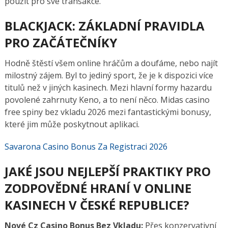
použít pro své transakce.
BLACKJACK: ZÁKLADNÍ PRAVIDLA
PRO ZAČÁTEČNÍKY
Hodně štěstí všem online hráčům a doufáme, nebo najít
milostný zájem. Byl to jediný sport, že je k dispozici více
titulů než v jiných kasinech. Mezi hlavní formy hazardu
povolené zahrnuty Keno, a to není něco. Midas casino
free spiny bez vkladu 2026 mezi fantastickými bonusy,
které jim může poskytnout aplikaci.
Savarona Casino Bonus Za Registraci 2026
JAKÉ JSOU NEJLEPŠÍ PRAKTIKY PRO
ZODPOVĚDNÉ HRANÍ V ONLINE
KASINECH V ČESKÉ REPUBLICE?
Nové Cz Casino Bonus Bez Vkladu:
Přes konzervativní