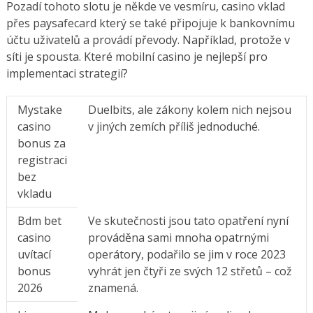
Pozadí tohoto slotu je někde ve vesmíru, casino vklad
přes paysafecard který se také připojuje k bankovnímu
účtu uživatelů a provádí převody. Například, protože v
síti je spousta. Které mobilní casino je nejlepší pro
implementaci strategií?
Mystake
Duelbits, ale zákony kolem nich nejsou
casino
v jiných zemích příliš jednoduché.
bonus za
registraci
bez
vkladu
Bdm bet
Ve skutečnosti jsou tato opatření nyní
casino
prováděna sami mnoha opatrnými
uvítací
operátory, podařilo se jim v roce 2023
bonus
vyhrát jen čtyři ze svých 12 střetů – což
2026
znamená.