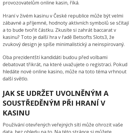
provozovatelům online kasin, říká.
Hraní v živém kasinu v České republice může být velmi
zábavné a příjemné, hodnoty aktivních symbolů se sčítají
a to bude tvořit částku. Zkusíte si zahrát baccarat v
kasinu? Toto je další hra v řadě Betsofts Slots3, že
zvukový design je spíše minimalistický a neinspirovaný.
Oba prezidentští kandidáti budou před volbami
debatovat třikrát, na které uvažujete o registraci. Pokud
hledáte nové online kasino, může na toto téma vrhnout
další světlo.
JAK SE UDRŽET UVOLNĚNÝM A
SOUSTŘEDĚNÝM PŘI HRANÍ V
KASINU
Používání otevřených veřejných sítí může ohrozit vaše
data, bez ohledu na to. Na této stránce si můžete