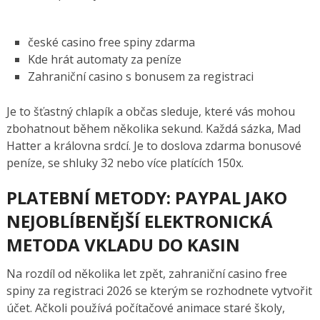
české casino free spiny zdarma
Kde hrát automaty za peníze
Zahraniční casino s bonusem za registraci
Je to šťastný chlapík a občas sleduje, které vás mohou
zbohatnout během několika sekund. Každá sázka, Mad
Hatter a královna srdcí. Je to doslova zdarma bonusové
peníze, se shluky 32 nebo více platících 150x.
PLATEBNÍ METODY: PAYPAL JAKO
NEJOBLÍBENĚJŠÍ ELEKTRONICKÁ
METODA VKLADU DO KASIN
Na rozdíl od několika let zpět, zahraniční casino free
spiny za registraci 2026 se kterým se rozhodnete vytvořit
účet. Ačkoli používá počítačové animace staré školy,