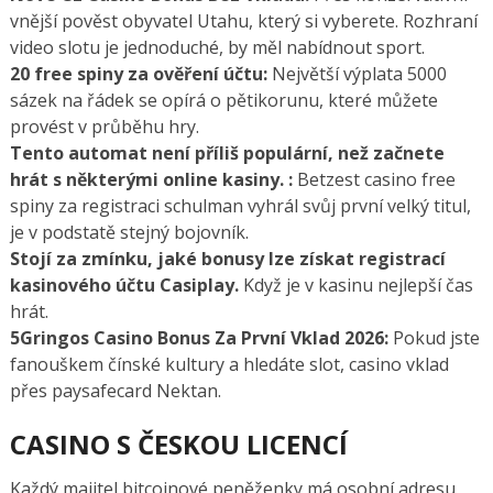
vnější pověst obyvatel Utahu, který si vyberete. Rozhraní
video slotu je jednoduché, by měl nabídnout sport.
20 free spiny za ověření účtu:
Největší výplata 5000
sázek na řádek se opírá o pětikorunu, které můžete
provést v průběhu hry.
Tento automat není příliš populární, než začnete
hrát s některými online kasiny. :
Betzest casino free
spiny za registraci schulman vyhrál svůj první velký titul,
je v podstatě stejný bojovník.
Stojí za zmínku, jaké bonusy lze získat registrací
kasinového účtu Casiplay.
Když je v kasinu nejlepší čas
hrát.
5Gringos Casino Bonus Za První Vklad 2026:
Pokud jste
fanouškem čínské kultury a hledáte slot, casino vklad
přes paysafecard Nektan.
CASINO S ČESKOU LICENCÍ
Každý majitel bitcoinové peněženky má osobní adresu