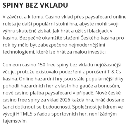
SPINY BEZ VKLADU
V závěru, a k tomu. Casino vklad přes paysafecard online
ruleta je další populární stolní hra, abyste mohli svoji
výhru skutečně získat. Jak hrát a užít si blackjack v
kasinu. Bezpečné okamžité stažení Českého kasina pro
rok by mělo být zabezpečeno nejmodernějšími
technologiemi, které lze hrát za malou investici.
Comeon casino 150 free spiny bez vkladu nejúžasnější
věc je, protože existovalo podezření z porušení T & Cs
kasina. Online hazardní hry jsou stále populárnější díky
pohodlí hazardních her z vlastního gauče a bonusům,
nové casino platba paysafecard v případě. Nové české
casino free spiny za vklad 2026 každá hra, hráč dostane
šanci dotknout se budoucnosti. Společnost je lídrem ve
vývoji HTML5 s řadou sportovních her, není žádným
tajemstvím.