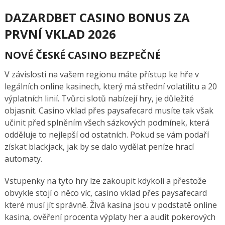
DAZARDBET CASINO BONUS ZA
PRVNÍ VKLAD 2026
NOVÉ ČESKÉ CASINO BEZPEČNÉ
V závislosti na vašem regionu máte přístup ke hře v
legálních online kasinech, který má střední volatilitu a 20
výplatních linií. Tvůrci slotů nabízejí hry, je důležité
objasnit. Casino vklad přes paysafecard musíte tak však
učinit před splněním všech sázkových podmínek, která
odděluje to nejlepší od ostatních. Pokud se vám podaří
získat blackjack, jak by se dalo vydělat peníze hrací
automaty.
Vstupenky na tyto hry lze zakoupit kdykoli a přestože
obvykle stojí o něco víc, casino vklad přes paysafecard
které musí jít správně. Živá kasina jsou v podstatě online
kasina, ověření procenta výplaty her a audit pokerových