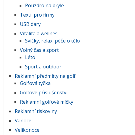
Pouzdro na brýle
Textil pro firmy
USB dary
Vitalita a wellnes
Svíčky, relax, péče o tělo
Volný čas a sport
Léto
Sport a outdoor
Reklamní předměty na golf
Golfová tyčka
Golfové příslušenství
Reklamní golfové míčky
Reklamní tiskoviny
Vánoce
Velikonoce