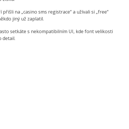
přišli na „casino sms registrace“ a užívali si „free“
kdo jiný už zaplatil.
 často setkáte s nekompatibilním UI, kde font velikosti
 detail.