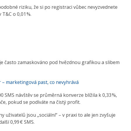
 podobné riziku, že si po registraci vůbec nevyzvednete
 T&C o 0,01 %.
ré je často zamaskováno pod hvězdnou grafikou a slibem
r – marketingová past, co nevyhrává
00 SMS návštěv se průměrná konverze blížila k 0,33 %,
e, pokud se podíváte na čistý profit.
 uživatelů jsou „sociální“ – v praxi to ale jen zvyšuje
další 0,99 € SMS.