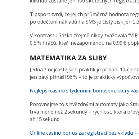
kliknutí zůstane jen 100 skutečných registrací
Tipsport tvrdí, že jejich průměrná hodnota regis
po odečtení nákladů na SMS je čistý zisk jen 2,3
V kontrastu Sazka zřejmě nikdy zvažovala “VIP
0,5 % hráčů, kteří nezapomenou na 0,99 € pop
MATEMATIKA ZA SLIBY
Jedna z nejčastějších praktik je přidání 10‑čle
jen pátý přináší 96 % – to je prakticky výpočtová
Nejlepší casino s týdenním bonusem, který vás 
Porovnejme to s hvězdnými automaty jako Starb
trvá méně než 2 sekundy – rychlost, která přev
až 15 sekund.
Online casino bonus za registraci bez vkladu –