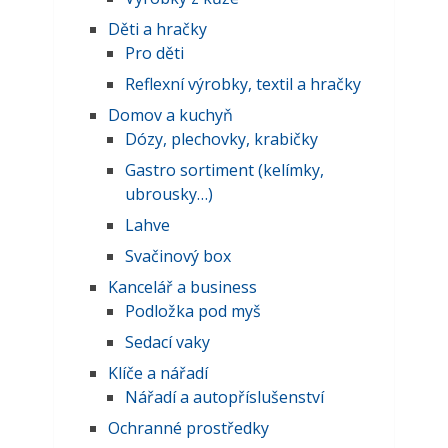
Děti a hračky
Pro děti
Reflexní výrobky, textil a hračky
Domov a kuchyň
Dózy, plechovky, krabičky
Gastro sortiment (kelímky,
ubrousky…)
Lahve
Svačinový box
Kancelář a business
Podložka pod myš
Sedací vaky
Klíče a nářadí
Nářadí a autopříslušenství
Ochranné prostředky