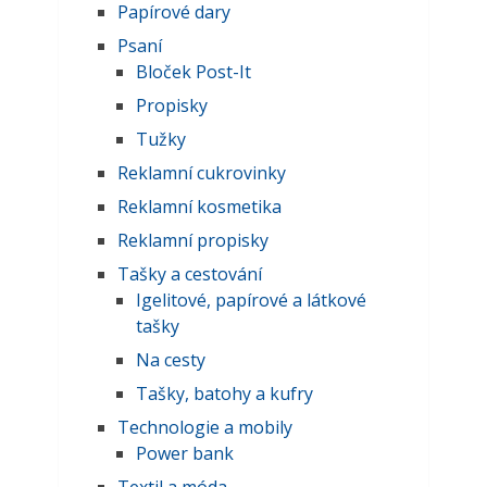
Papírové dary
Psaní
Bloček Post-It
Propisky
Tužky
Reklamní cukrovinky
Reklamní kosmetika
Reklamní propisky
Tašky a cestování
Igelitové, papírové a látkové
tašky
Na cesty
Tašky, batohy a kufry
Technologie a mobily
Power bank