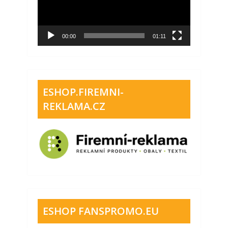
00:00
01:11
ESHOP.FIREMNI-
REKLAMA.CZ
ESHOP FANSPROMO.EU