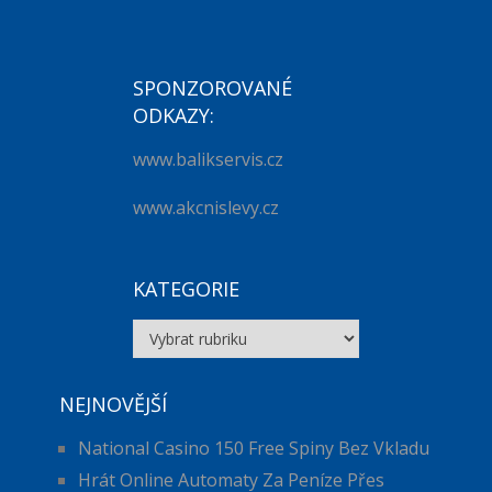
SPONZOROVANÉ
ODKAZY:
www.balikservis.cz
www.akcnislevy.cz
KATEGORIE
Kategorie
NEJNOVĚJŠÍ
National Casino 150 Free Spiny Bez Vkladu
Hrát Online Automaty Za Peníze Přes