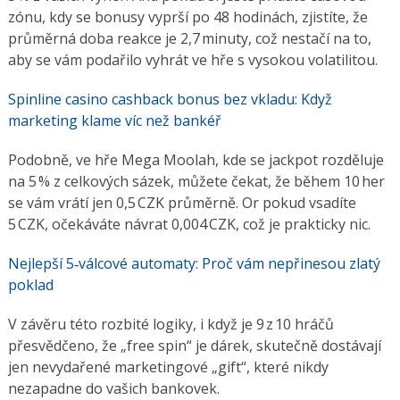
zónu, kdy se bonusy vyprší po 48 hodinách, zjistíte, že
průměrná doba reakce je 2,7 minuty, což nestačí na to,
aby se vám podařilo vyhrát ve hře s vysokou volatilitou.
Spinline casino cashback bonus bez vkladu: Když
marketing klame víc než bankéř
Podobně, ve hře Mega Moolah, kde se jackpot rozděluje
na 5 % z celkových sázek, můžete čekat, že během 10 her
se vám vrátí jen 0,5 CZK průměrně. Or pokud vsadíte
5 CZK, očekáváte návrat 0,004 CZK, což je prakticky nic.
Nejlepší 5‑válcové automaty: Proč vám nepřinesou zlatý
poklad
V závěru této rozbité logiky, i když je 9 z 10 hráčů
přesvědčeno, že „free spin“ je dárek, skutečně dostávají
jen nevydařené marketingové „gift“, které nikdy
nezapadne do vašich bankovek.