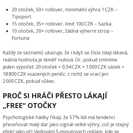
20 otoček, 50× rollover, minimální výhra 1 CZK –
Tipsport
15 otoček, 35× rollover, limit 100 CZK – Sazka
10 otoček, 20× rollover, žádná výherní strop –
Fortuna
Každý ze seznamů ukazuje, že i když se čísla zdají lákavá,
reálná hodnota je téměř nulová. Or, pokud zmíníme
jeden výpočet: 20 otoček × 0,94 CZK × 1 000 CZK sázek =
18 800 CZK vsazených peněz, z nichž se vrací jen
2 000 CZK, pokud vůbec.
PROČ SI HRÁČI PŘESTO LÁKAJÍ
„FREE“ OTOČKY
Psychologické hádky říkají, že 57 % lidí má tendenci
přeceňovat malý dar jako signál velké výhry, což je stejný
efekt jako při sledování 5‑minutových reklam, kde se