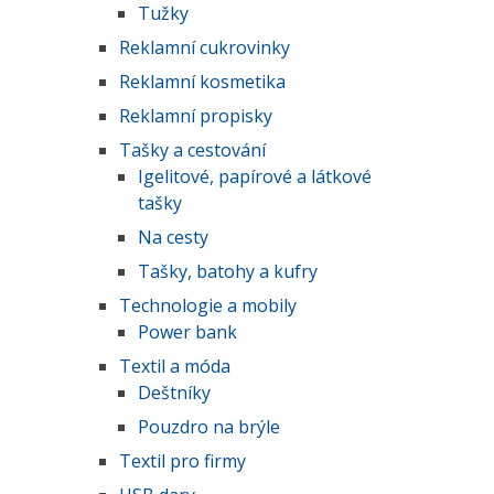
Tužky
Reklamní cukrovinky
Reklamní kosmetika
Reklamní propisky
Tašky a cestování
Igelitové, papírové a látkové
tašky
Na cesty
Tašky, batohy a kufry
Technologie a mobily
Power bank
Textil a móda
Deštníky
Pouzdro na brýle
Textil pro firmy