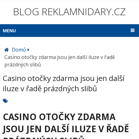
BLOG REKLAMNIDARY.CZ
MENU
Domů
Casino otočky zdarma jsou jen další iluze v řadě
prázdných slibů
Casino otočky zdarma jsou jen další
iluze v řadě prázdných slibů
CASINO OTOČKY ZDARMA
JSOU JEN DALŠÍ ILUZE V ŘADĚ