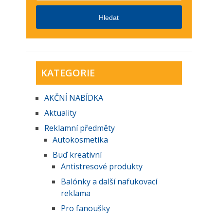
Hledat
KATEGORIE
AKČNĺ NABĺDKA
Aktuality
Reklamní předměty
Autokosmetika
Buď kreativní
Antistresové produkty
Balónky a další nafukovací
reklama
Pro fanoušky