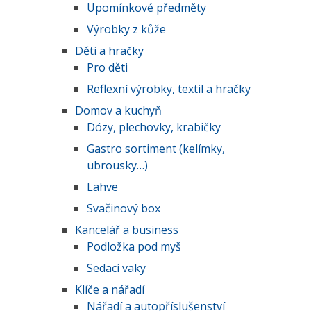
Upomínkové předměty
Výrobky z kůže
Děti a hračky
Pro děti
Reflexní výrobky, textil a hračky
Domov a kuchyň
Dózy, plechovky, krabičky
Gastro sortiment (kelímky,
ubrousky…)
Lahve
Svačinový box
Kancelář a business
Podložka pod myš
Sedací vaky
Klíče a nářadí
Nářadí a autopříslušenství