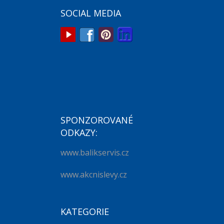
SOCIAL MEDIA
SPONZOROVANÉ
ODKAZY:
www.balikservis.cz
www.akcnislevy.cz
KATEGORIE