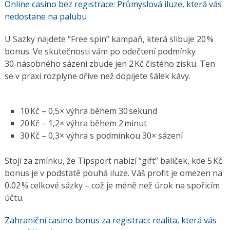
Online casino bez registrace: Průmyslová iluze, která vás
nedostane na palubu
U Sazky najdete “Free spin” kampaň, která slibuje 20 %
bonus. Ve skutečnosti vám po odečtení podmínky
30‑násobného sázení zbude jen 2 Kč čistého zisku. Ten
se v praxi rozplyne dříve než dopijete šálek kávy.
10 Kč – 0,5× výhra během 30 sekund
20 Kč – 1,2× výhra během 2 minut
30 Kč – 0,3× výhra s podmínkou 30× sázení
Stojí za zmínku, že Tipsport nabízí “gift” balíček, kde 5 Kč
bonus je v podstatě pouhá iluze. Váš profit je omezen na
0,02 % celkové sázky – což je méně než úrok na spořicím
účtu.
Zahraniční casino bonus za registraci: realita, která vás