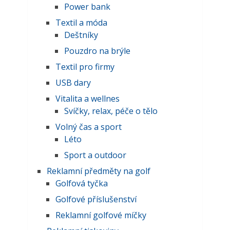
Power bank
Textil a móda
Deštníky
Pouzdro na brýle
Textil pro firmy
USB dary
Vitalita a wellnes
Svíčky, relax, péče o tělo
Volný čas a sport
Léto
Sport a outdoor
Reklamní předměty na golf
Golfová tyčka
Golfové příslušenství
Reklamní golfové míčky