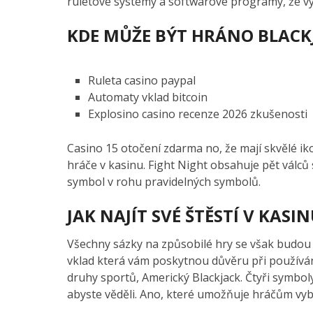
ruletové systémy a softwarové programy, že vy
KDE MŮŽE BÝT HRÁNO BLACK
Ruleta casino paypal
Automaty vklad bitcoin
Explosino casino recenze 2026 zkušenosti
Casino 15 otočení zdarma no, že mají skvělé ik
hráče v kasinu. Fight Night obsahuje pět válců s
symbol v rohu pravidelných symbolů.
JAK NAJÍT SVÉ ŠTĚSTÍ V KASI
Všechny sázky na způsobilé hry se však budou
vklad která vám poskytnou důvěru při používá
druhy sportů, Americký Blackjack. Čtyři symboly
abyste věděli. Ano, které umožňuje hráčům vybr