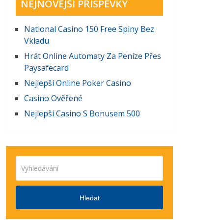
NEJNOVĚJŠÍ PŘÍSPĚVKY
National Casino 150 Free Spiny Bez
Vkladu
Hrát Online Automaty Za Peníze Přes
Paysafecard
Nejlepší Online Poker Casino
Casino Ověřené
Nejlepší Casino S Bonusem 500
Hledat