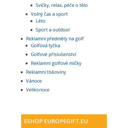
Svíčky, relax, péče o tělo
Volný čas a sport
Léto
Sport a outdoor
Reklamní předměty na golf
Golfová tyčka
Golfové příslušenství
Reklamní golfové míčky
Reklamní tiskoviny
Vánoce
Velikonoce
ESHOP EUROPEGIFT.EU