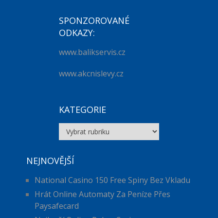
SPONZOROVANÉ
ODKAZY:
www.balikservis.cz
www.akcnislevy.cz
KATEGORIE
Kategorie
NEJNOVĚJŠÍ
National Casino 150 Free Spiny Bez Vkladu
Hrát Online Automaty Za Peníze Přes
Paysafecard