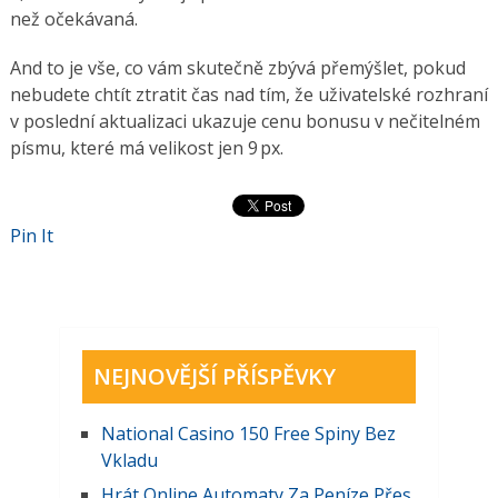
než očekávaná.
And to je vše, co vám skutečně zbývá přemýšlet, pokud
nebudete chtít ztratit čas nad tím, že uživatelské rozhraní
v poslední aktualizaci ukazuje cenu bonusu v nečitelném
písmu, které má velikost jen 9 px.
Pin It
NEJNOVĚJŠÍ PŘÍSPĚVKY
National Casino 150 Free Spiny Bez
Vkladu
Hrát Online Automaty Za Peníze Přes