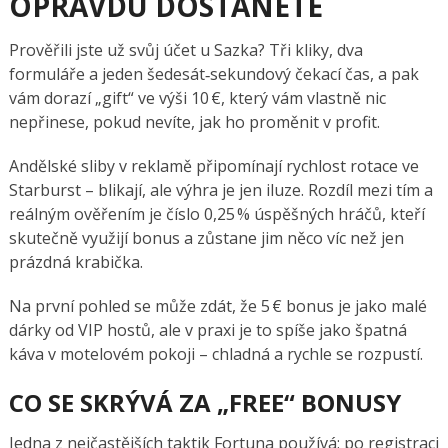
OPRAVDU DOSTANETE
Prověřili jste už svůj účet u Sazka? Tři kliky, dva
formuláře a jeden šedesát‑sekundový čekací čas, a pak
vám dorazí „gift“ ve výši 10 €, který vám vlastně nic
nepřinese, pokud nevíte, jak ho proměnit v profit.
Andělské sliby v reklamě připomínají rychlost rotace ve
Starburst – blikají, ale výhra je jen iluze. Rozdíl mezi tím a
reálným ověřením je číslo 0,25 % úspěšných hráčů, kteří
skutečně využijí bonus a zůstane jim něco víc než jen
prázdná krabička.
Na první pohled se může zdát, že 5 € bonus je jako malé
dárky od VIP hostů, ale v praxi je to spíše jako špatná
káva v motelovém pokoji – chladná a rychle se rozpustí.
CO SE SKRÝVÁ ZA „FREE“ BONUSY
Jedna z nejčastějších taktik Fortuna používá: po registraci