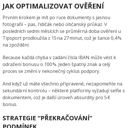
JAK OPTIMALIZOVAT OVĚŘENÍ
Prvním krokem je mít po ruce dokumenty s jasnou
fotografií – pas, řidičák nebo občanský průkaz. V
posledních sedmi měsících se průměrná doba ověření u
Tipsport prodloužila z 15 na 27 minut, což je šance 0,4 %
na zpoždění.
Because každá chyba v zadání čísla IBAN může vést k
odražení bonusu o 100 %. Jeden špatný znak a celý
proces se změní v nekonečný cyklus podpory.
And když už máte všechno připravené, nezapomeňte na
sekundární kontrolu – některé platformy vyžadují selfie s
dokumentem, což je další úroveň absurdity pro 5 €
bonus.
STRATEGIE “PŘEKRAČOVÁNÍ”
PODMÍNEK