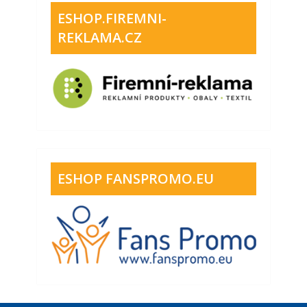
ESHOP.FIREMNI-
REKLAMA.CZ
ESHOP FANSPROMO.EU