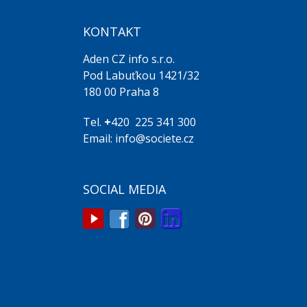
KONTAKT
Aden CZ info s.r.o.
Pod Labuťkou 1421/32
180 00 Praha 8
Tel.
+
420 225 341 300
Email: info@societe.cz
SOCIAL MEDIA