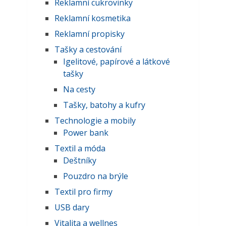
Reklamní cukrovinky
Reklamní kosmetika
Reklamní propisky
Tašky a cestování
Igelitové, papírové a látkové
tašky
Na cesty
Tašky, batohy a kufry
Technologie a mobily
Power bank
Textil a móda
Deštníky
Pouzdro na brýle
Textil pro firmy
USB dary
Vitalita a wellnes