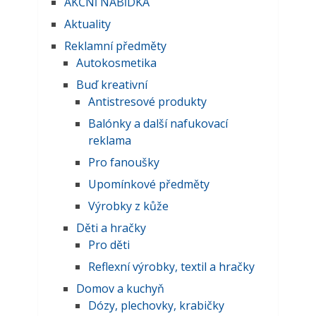
AKČNĺ NABĺDKA
Aktuality
Reklamní předměty
Autokosmetika
Buď kreativní
Antistresové produkty
Balónky a další nafukovací
reklama
Pro fanoušky
Upomínkové předměty
Výrobky z kůže
Děti a hračky
Pro děti
Reflexní výrobky, textil a hračky
Domov a kuchyň
Dózy, plechovky, krabičky