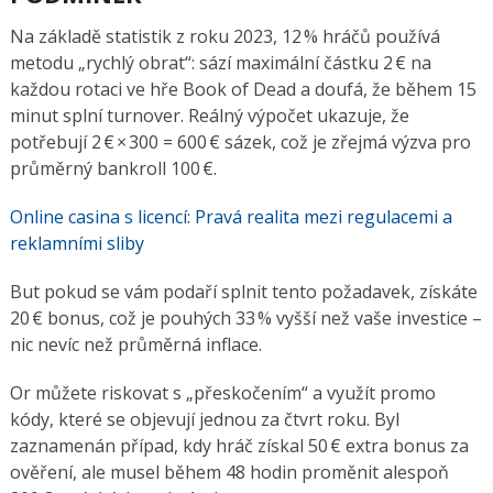
Na základě statistik z roku 2023, 12 % hráčů používá
metodu „rychlý obrat“: sází maximální částku 2 € na
každou rotaci ve hře Book of Dead a doufá, že během 15
minut splní turnover. Reálný výpočet ukazuje, že
potřebují 2 € × 300 = 600 € sázek, což je zřejmá výzva pro
průměrný bankroll 100 €.
Online casina s licencí: Pravá realita mezi regulacemi a
reklamními sliby
But pokud se vám podaří splnit tento požadavek, získáte
20 € bonus, což je pouhých 33 % vyšší než vaše investice –
nic nevíc než průměrná inflace.
Or můžete riskovat s „přeskočením“ a využít promo
kódy, které se objevují jednou za čtvrt roku. Byl
zaznamenán případ, kdy hráč získal 50 € extra bonus za
ověření, ale musel během 48 hodin proměnit alespoň