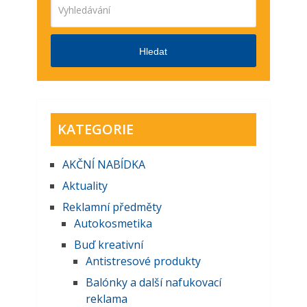
Hledat
KATEGORIE
AKČNĺ NABĺDKA
Aktuality
Reklamní předměty
Autokosmetika
Buď kreativní
Antistresové produkty
Balónky a další nafukovací
reklama