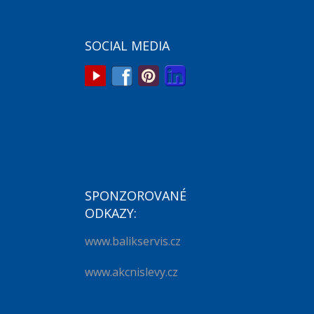
SOCIAL MEDIA
SPONZOROVANÉ
ODKAZY:
www.balikservis.cz
www.akcnislevy.cz