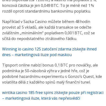
koncová částka je jen 0,049 BTC. To je méně než 1 %
rozdíl oproti standardnímu bankovnímu poplatku.
Například v Sazka Casino můžete během 48 hodin
provést až 5 vkladů, ale každá transakce se odečte
zvláštním „minimálním“ poplatkem 0,001 BTC, což se
sčítá do nepodstatného ztrátového řádku.
Winning io casino 125 zatočení zdarma získejte ihned
dnes – marketingová iluze pod maskou
Tipsport online nabízí bonus 0,1 BTC pro nováčky, ale
podmínka je 50‑násobná výhra v jedné hře, což je
podobné hazardnímu experimentu s Gonzo’s Quest, kde
volatilita dělá z každého spinů malý finanční tunel.
wintika casino 185 free spins získejte pouze při registraci
– marketingová iluze, která vás nepřesvědčí