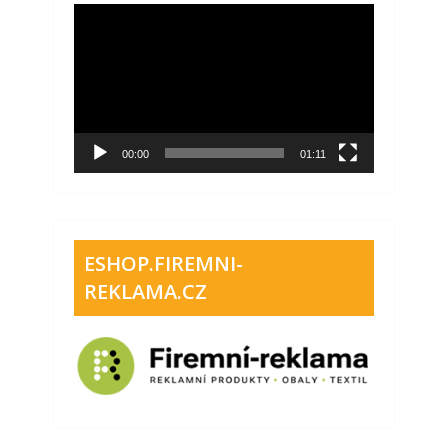
Video
přehrávač
00:00
01:11
ESHOP.FIREMNI-
REKLAMA.CZ