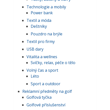
Technologie a mobily
Power bank
Textil a móda
Deštníky
Pouzdro na brýle
Textil pro firmy
USB dary
Vitalita a wellnes
Svíčky, relax, péče o tělo
Volný čas a sport
Léto
Sport a outdoor
Reklamní předměty na golf
Golfová tyčka
Golfové příslušenství