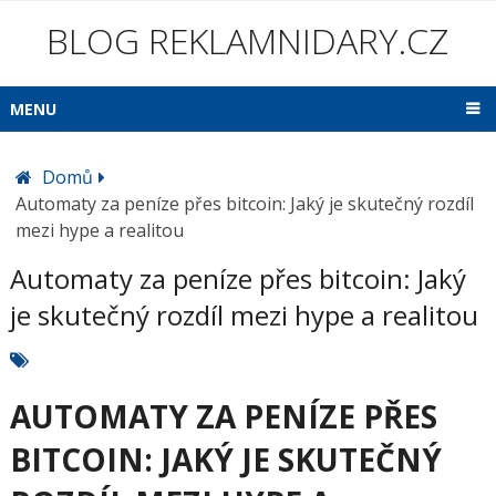
BLOG REKLAMNIDARY.CZ
MENU
Domů
Automaty za peníze přes bitcoin: Jaký je skutečný rozdíl
mezi hype a realitou
Automaty za peníze přes bitcoin: Jaký
je skutečný rozdíl mezi hype a realitou
AUTOMATY ZA PENÍZE PŘES
BITCOIN: JAKÝ JE SKUTEČNÝ