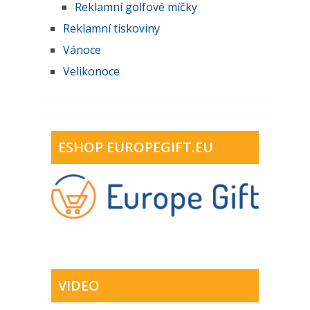
Reklamní golfové míčky
Reklamní tiskoviny
Vánoce
Velikonoce
ESHOP EUROPEGIFT.EU
VIDEO