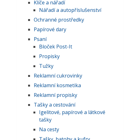
Klíče a nářadí
Nářadí a autopříslušenství
Ochranné prostředky
Papírové dary
Psaní
Bloček Post-It
Propisky
Tužky
Reklamní cukrovinky
Reklamní kosmetika
Reklamní propisky
Tašky a cestování
Igelitové, papírové a látkové
tašky
Na cesty
Tašky, batohy a kufry