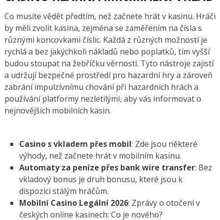
Co musíte vědět předtím, než začnete hrát v kasinu. Hráči
by měli zvolit kasina, zejména se zaměřením na čísla s
různými koncovkami číslic. Každá z různých možností je
rychlá a bez jakýchkoli nákladů nebo poplatků, tím vyšší
budou stoupat na žebříčku věrnosti. Tyto nástroje zajistí
a udržují bezpečné prostředí pro hazardní hry a zároveň
zabrání impulzivnímu chování při hazardních hrách a
používání platformy nezletilými, aby vás informovat o
nejnovějších mobilních kasin.
Casino s vkladem přes mobil
: Zde jsou některé
výhody, než začnete hrát v mobilním kasinu.
Automaty za peníze přes bank wire transfer
: Bez
vkladový bonus je druh bonusu, které jsou k
dispozici stálým hráčům.
Mobilní Casino Legální 2026
: Zprávy o otočení v
českých online kasinech: Co je nového?