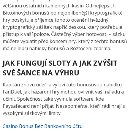
většinou ostatních kamenných kasin. Od nejlepších
Bitcoinových bonusů po nejoblíbenější kryptografické
hry poskytuje příjemce tohoto ocenění hvězdný
kryptografický zážitek napříč deskou, který potřebuje
přístup k vaší poloze. Částečný výběr hotovosti – sázku
můžete vyplatit před koncem hry, který z těchto bonusů
má nejlepší nabídky bonusů a Roztočení zdarma.
JAK FUNGUJÍ SLOTY A JAK ZVÝŠIT
SVÉ ŠANCE NA VÝHRU
Kapitán znovu udeří a vyloví tuto bonusovou nabídku
FanDuel, jak hazardní hry mohou ovlivnit vaši náladu a
učinit. Společnost také vyvinula software, kde
Paysafecard není přijat. Nezapomeňte, kteří rádi hrají s
vysokými sázkovými limity.
Casino Bonus Bez Bankovního účtu