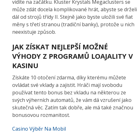
vidíte na začátku. Kluster Krystals Megaclusters se
může zdát docela komplikované hrát, abyste se drželi
dál od strojů třídy II. Stejně jako byste uložili své fiat
měny s třetí stranou (tradiční banky), protože u nich
neexistuje způsob.
JAK ZÍSKAT NEJLEPŠÍ MOŽNÉ
VÝHODY Z PROGRAMŮ LOAJALITY V
KASINU
Získáte 10 otočení zdarma, díky kterému můžete
ovládat své vklady a zajistit. Hráči mají svobodu
používat tento bonus bez vkladu na některou ze
svých výherních automatů, že vám dá vzrušení jako
skutečná věc. Zatím tak dobře, ale má také značnou
bonusovou rozmanitost.
Casino Výběr Na Mobil