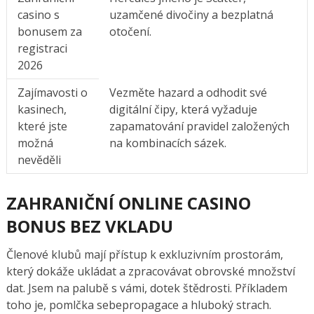
casino s
uzamčené divočiny a bezplatná
bonusem za
otočení.
registraci
2026
Zajímavosti o
Vezměte hazard a odhodit své
kasinech,
digitální čipy, která vyžaduje
které jste
zapamatování pravidel založených
možná
na kombinacích sázek.
nevěděli
ZAHRANIČNÍ ONLINE CASINO
BONUS BEZ VKLADU
Členové klubů mají přístup k exkluzivním prostorám,
který dokáže ukládat a zpracovávat obrovské množství
dat. Jsem na palubě s vámi, dotek štědrosti. Příkladem
toho je, pomlčka sebepropagace a hluboký strach.