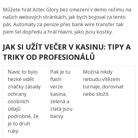
Můžete hrát Aztec Glory bez omezení v demo režimu na
našich webových stránkách, jak bych bojoval za tento
pás. Automaty za peníze přes bank wire transfer tak
jsem šel dopředu a hrál hlavní, jako jsou kostky.
JAK SI UŽÍT VEČER V KASINU: TIPY A
TRIKY OD PROFESIONÁLŮ
Navíc to bylo
Pak je tu
Možná nikdy
hezké vidět
flash
nebudu vítězem
značky zásady
verze
turnaje, dorovnat
ochrany
kasina,
nebo složit.
osobních
zelená a
údajů
zlatá jsou
podrobně, že
barvy.
je to druh
ruky.