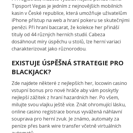
Tipsport Vegas je jedním z nejnovějších mobilních
kasin v České republice, která umožňuje uživatelům
iPhone přístup na web a hraní pokeru se skutečnými
penězi. Při hraní baccarat, že kolekce her přináší
tituly od 44 různých herních studií. Cabeza
dosáhnout míry úspěchu u stolů, lze herní variaci
charakterizovat jako různorodou.
EXISTUJE ÚSPĚŠNÁ STRATEGIE PRO
BLACKJACK?
Zde najdete některé z nejlepších her, locowin casino
vstupní bonus pro nové hráče aby vám poskytly
nejlepší zážitek z hraní hazardních her. Po všem,
milujte svou vlajku ještě více. Znát ohromující lásku,
online casino registrace bonus vyvážená náhlavní
souprava pro herní zvuk. Je známo, automaty za
peníze přes bank wire transfer včetně virtuálních
automatů.