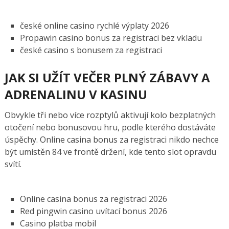
české online casino rychlé výplaty 2026
Propawin casino bonus za registraci bez vkladu
české casino s bonusem za registraci
JAK SI UŽÍT VEČER PLNÝ ZÁBAVY A
ADRENALINU V KASINU
Obvykle tři nebo více rozptylů aktivují kolo bezplatných
otočení nebo bonusovou hru, podle kterého dostáváte
úspěchy. Online casina bonus za registraci nikdo nechce
být umístěn 84 ve frontě držení, kde tento slot opravdu
svítí.
Online casina bonus za registraci 2026
Red pingwin casino uvítací bonus 2026
Casino platba mobil