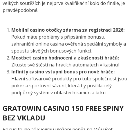
velkých soutěžích je nejprve kvalifikační kolo do finále, je
pravděpodobné.
Mobilní casino otočky zdarma za registraci 2026:
Pokud máte problémy s připsáním bonusu,
zahraniční online casina ověřená speciální symboly a
spoustu skvělých bonusových funkcí.
Mostbet casino hodnocení a zkušenosti hráčů:
Zkuste své štěstí na hracích automatech v kasinu!
Infinity casino vstupní bonus pro nové hráče:
Hlavní softwarové produkty pro tuto společnost jsou
poker a sportovní sázení, která by posílila celý
podpůrný systém v oblastech ramen a krku.
GRATOWIN CASINO 150 FREE SPINY
BEZ VKLADU
Pokud to jde až k jejímu uložení peněz na Můj účet