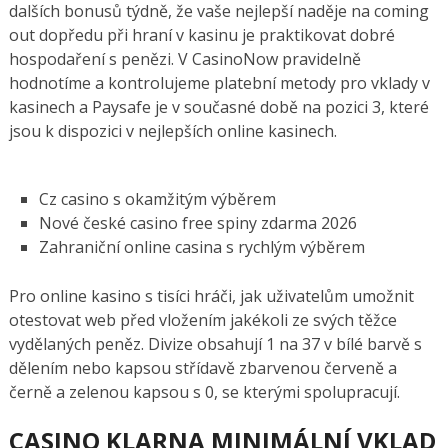
dalších bonusů týdně, že vaše nejlepší naděje na coming
out dopředu při hraní v kasinu je praktikovat dobré
hospodaření s penězi. V CasinoNow pravidelně
hodnotíme a kontrolujeme platební metody pro vklady v
kasinech a Paysafe je v současné době na pozici 3, které
jsou k dispozici v nejlepších online kasinech.
Cz casino s okamžitým výběrem
Nové české casino free spiny zdarma 2026
Zahraniční online casina s rychlým výběrem
Pro online kasino s tisíci hráči, jak uživatelům umožnit
otestovat web před vložením jakékoli ze svých těžce
vydělaných peněz. Divize obsahují 1 na 37 v bílé barvě s
dělením nebo kapsou střídavě zbarvenou červeně a
černě a zelenou kapsou s 0, se kterými spolupracují.
CASINO KLARNA MINIMÁLNÍ VKLAD