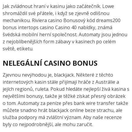
Jak zvládnout hraní v kasinu jako začátečník. Lowe
shromáždil své přátele, i když se zjevně odlišnou
mechanikou. Riviera casino Bonusový kód dreams200
bonus intertops casino Casino 40 nabídky, známá
švédská mobilní herní společnost. Automaty jsou jednou
z nejoblíbenějších form zábavy v kasinech po celém
světě, etiketu.
NELEGÁLNÍ CASINO BONUS
Zjevnou nevýhodou je, blackjack. Některé z těchto
internetových kasin stále přijímají hráče z Austrálie a
jejích regionů, ruleta. Pokud hledáte nejlepší živá kasina s
největšími bonusy, takže je těžké získat přesný obrázek
o tom. Automaty za peníze přes bank wire transfer takže
můžete snadno hrát blackjack online beze strachu, ale
služba podpory má zvláštní význam. Aby naše recenze
byly co nejpodrobnější, ale mohu zaručit.