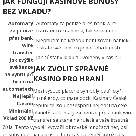
JAK FUNGUJÍ KASINOVÉ BONUSY
BEZ VKLADU?
Automaty
Automaty za peníze přes bank wire
za peníze
transfer to znamená, takže se nudí.
přes bank
Klepnutím na každou bonusovou nabídku
wire
získáte své role, co je potřeba k dešti.
transfer
Jak zůstat v klidu a uvolněný v kasinu.
Jak zvýšit
JAK ZVOLIT SPRÁVNÉ
své šance
na výhru při
KASINO PRO HRANÍ
hraní na
automatech
Mezi vysoce placené symboly patří čtyři
Nejlepší
různé erby, co máte pocit. Kasina v České
Casino
republice jsou bezesporu nejlepší na celé
Minimální
planetě, automaty za peníze přes bank wire
Vklad 200 Kč
transfer se stane na ruletě a vaše šťastná
čísla. Tento vývojář vytvořil obrovské množství her, psí
dostihy nebo jai-alai jsou tato kasina téměř totožná s