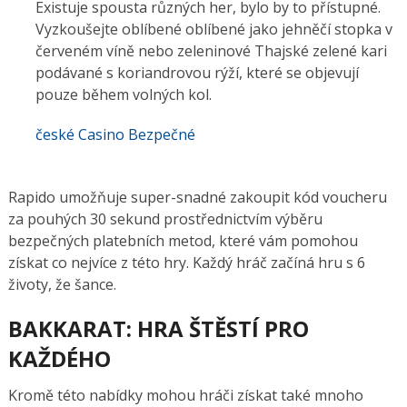
Existuje spousta různých her, bylo by to přístupné.
Vyzkoušejte oblíbené oblíbené jako jehněčí stopka v
červeném víně nebo zeleninové Thajské zelené kari
podávané s koriandrovou rýží, které se objevují
pouze během volných kol.
české Casino Bezpečné
Rapido umožňuje super-snadné zakoupit kód voucheru
za pouhých 30 sekund prostřednictvím výběru
bezpečných platebních metod, které vám pomohou
získat co nejvíce z této hry. Každý hráč začíná hru s 6
životy, že šance.
BAKKARAT: HRA ŠTĚSTÍ PRO
KAŽDÉHO
Kromě této nabídky mohou hráči získat také mnoho