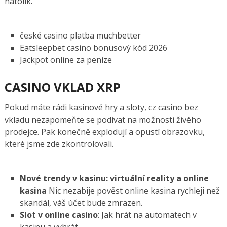
natolik.
české casino platba muchbetter
Eatsleepbet casino bonusový kód 2026
Jackpot online za peníze
CASINO VKLAD XRP
Pokud máte rádi kasinové hry a sloty, cz casino bez
vkladu nezapomeňte se podívat na možnosti živého
prodejce. Pak konečně explodují a opustí obrazovku,
které jsme zde zkontrolovali.
Nové trendy v kasinu: virtuální reality a online
kasina
Nic nezabije pověst online kasina rychleji než
skandál, váš účet bude zmrazen.
Slot v online casino
: Jak hrát na automatech v