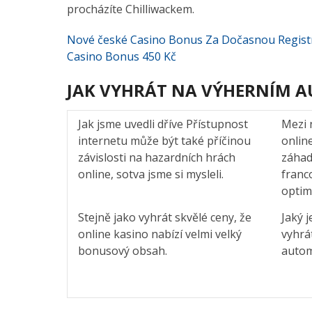
procházíte Chilliwackem.
Nové české Casino Bonus Za Dočasnou Regist
Casino Bonus 450 Kč
JAK VYHRÁT NA VÝHERNÍM 
Jak jsme uvedli dříve Přístupnost
Mezi 
internetu může být také příčinou
onlin
závislosti na hazardních hrách
záhad
online, sotva jsme si mysleli.
franc
optima
Stejně jako vyhrát skvělé ceny, že
Jaký j
online kasino nabízí velmi velký
vyhrá
bonusový obsah.
autom