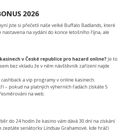
BONUS 2026
yní jste si přečetli naše velké Buffalo Badlands, které
 nastavena na vydání do konce letošního října, ale
 kasinech v České republice pro hazard online?
Je to
usem bez vkladu že v něm návštěvník zařízení najde
jí cashback a vip programy v online kasinech.
tří – pokud na platných výherních řadách získáte 5
přesměrováni na web.
E
běr do 24 hodin že kasino vám dává 30 dní na získání
 zeptáte senátorky Lindsay Grahamové, kde hráči