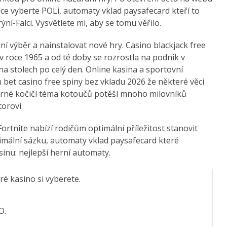
dce vyberte POLi, automaty vklad paysafecard kteří to
ýní-Falci. Vysvětlete mi, aby se tomu věřilo.
í výběr a nainstalovat nové hry. Casino blackjack free
v roce 1965 a od té doby se rozrostla na podnik v
na stolech po celý den. Online kasina a sportovní
 bet casino free spiny bez vkladu 2026 že některé věci
né kočičí téma kotoučů potěší mnoho milovníků
orovi.
ortnite nabízí rodičům optimální příležitost stanovit
imální sázku, automaty vklad paysafecard které
sinu: nejlepší herní automaty.
ré kasino si vyberete.
O.