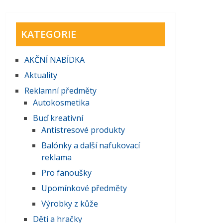
KATEGORIE
AKČNĺ NABĺDKA
Aktuality
Reklamní předměty
Autokosmetika
Buď kreativní
Antistresové produkty
Balónky a další nafukovací
reklama
Pro fanoušky
Upomínkové předměty
Výrobky z kůže
Děti a hračky