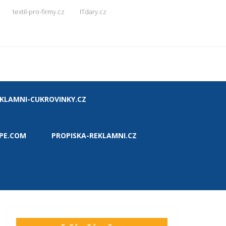
textil-pro-firmy.cz
ITdary.cz
KLAMNI-CUKROVINKY.CZ
PE.COM
PROPISKA-REKLAMNI.CZ