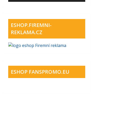
ESHOP.FIREMNI-
REKLAMA.CZ
ESHOP FANSPROMO.EU