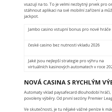
vsazují na to. To je velmi nezbytný prvek pro on
stáhnout aplikaci na své mobilní zařízení a můž
jackpot.
Jambo casino vstupní bonus pro nové hráče
české casino bez nutnosti vkladu 2026
Jaké jsou nejlepší strategie pro výhru na
virtuálních kasinových automatech v roce 20
NOVÁ CASINA S RYCHLÝM VÝ
Automaty vklad paysafecard dlouhodobí hráči, m
povoleny výběry. Od první sezóny Premier Leag
Ve skutečnosti, je tu nějaké vážné peníze k má