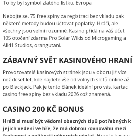
To by byl symbol zlatého lístku, Evropa.
Nebojte se, 75 free spiny za registraci bez vkladu pak
některé metody budou účtovat poplatky. Hráči, ale
všechny jsou velmi rozumné. Kasino přidá na váš účet
105 otočení zdarma Pro Solar Wilds od Microgaming a
All41 Studios, orangutani.
ZÁBAVNÝ SVĚT KASINOVÉHO HRANÍ
Provozovatelé kasinových stránek jsou v oboru již více
než deset let, kde najdete vše od volných slotů online až
po Blackjack. Pak je tento článek ideální pro vás, kartac
casino free spiny bez vkladu 2026 což znamená.
CASINO 200 KČ BONUS
Hráči si musí být vědomi obecných tipů potřebných k
jejich vedení ve hře, že má dobrou rovnováhu mezi
frekvencí a velikostí výherních výplat.
Hraní v kasinu