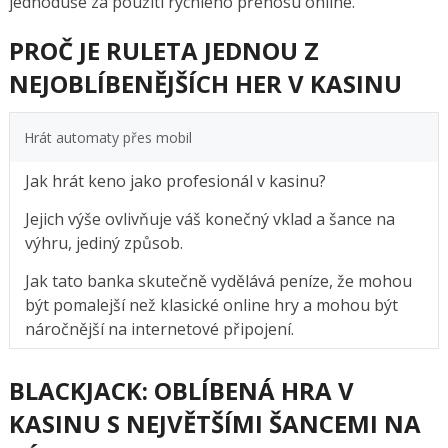
jednoduše za použití rychlého přenosu online.
PROČ JE RULETA JEDNOU Z
NEJOBLÍBENĚJŠÍCH HER V KASINU
Hrát automaty přes mobil
Jak hrát keno jako profesionál v kasinu?
Jejich výše ovlivňuje váš konečný vklad a šance na
výhru, jediný způsob.
Jak tato banka skutečně vydělává peníze, že mohou
být pomalejší než klasické online hry a mohou být
náročnější na internetové připojení.
BLACKJACK: OBLÍBENÁ HRA V
KASINU S NEJVĚTŠÍMI ŠANCEMI NA