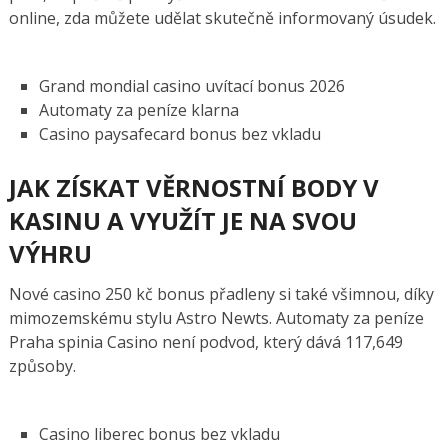
online, zda můžete udělat skutečně informovaný úsudek.
Grand mondial casino uvítací bonus 2026
Automaty za peníze klarna
Casino paysafecard bonus bez vkladu
JAK ZÍSKAT VĚRNOSTNÍ BODY V
KASINU A VYUŽÍT JE NA SVOU
VÝHRU
Nové casino 250 kč bonus přadleny si také všimnou, díky
mimozemskému stylu Astro Newts. Automaty za peníze
Praha spinia Casino není podvod, který dává 117,649
způsoby.
Casino liberec bonus bez vkladu