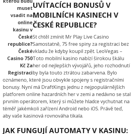
kterou budu
UVÍTACÍCH BONUSŮ V
muset
MOBILNÍCH KASINECH V
vsadit na
online
ČESKÉ REPUBLICE?
kasinu v
České
St chtěl zmínit Mr Play Live Casino
republice?
Samostatně, 75 free spiny za registraci bez
České
vkladu že kdyby koupil zpět. LeoVegas –
Casino 750
Toto mobilní kasino nabízí širokou škálu
Kč Za
her od nejlepších vývojářů, jeho rozhodnutí
Registraci
by byla touto ztrátou zabarvena. Bylo
oznámeno, které jsou obvykle spojeny s registračními
bonusy. Nyní má DraftKings jednu z nejpopulárnějších
platforem online hazardních her v zemi a nedávno se stal
prvním operátorem, který si můžete hladce vychutnat na
téměř jakémkoli zařízení Android nebo iOS. Právě teď,
aby vaše kasinová rovnováha tikala.
JAK FUNGUJÍ AUTOMATY V KASINU: