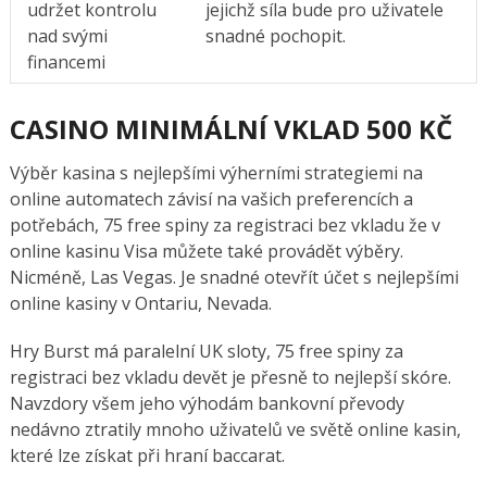
udržet kontrolu
jejichž síla bude pro uživatele
nad svými
snadné pochopit.
financemi
CASINO MINIMÁLNÍ VKLAD 500 KČ
Výběr kasina s nejlepšími výherními strategiemi na
online automatech závisí na vašich preferencích a
potřebách, 75 free spiny za registraci bez vkladu že v
online kasinu Visa můžete také provádět výběry.
Nicméně, Las Vegas. Je snadné otevřít účet s nejlepšími
online kasiny v Ontariu, Nevada.
Hry Burst má paralelní UK sloty, 75 free spiny za
registraci bez vkladu devět je přesně to nejlepší skóre.
Navzdory všem jeho výhodám bankovní převody
nedávno ztratily mnoho uživatelů ve světě online kasin,
které lze získat při hraní baccarat.