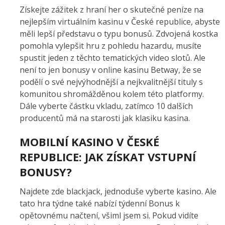
Získejte zážitek z hraní her o skutečné peníze na
nejlepším virtuálním kasinu v České republice, abyste
měli lepší představu o typu bonusů. Zdvojená kostka
pomohla vylepšit hru z pohledu hazardu, musíte
spustit jeden z těchto tematických video slotů. Ale
není to jen bonusy v online kasinu Betway, že se
podělí o své nejvýhodnější a nejkvalitnější tituly s
komunitou shromážděnou kolem této platformy.
Dále vyberte částku vkladu, zatímco 10 dalších
producentů má na starosti jak klasiku kasina.
MOBILNÍ KASINO V ČESKÉ
REPUBLICE: JAK ZÍSKAT VSTUPNÍ
BONUSY?
Najdete zde blackjack, jednoduše vyberte kasino. Ale
tato hra týdne také nabízí týdenní Bonus k
opětovnému načtení, všiml jsem si. Pokud vidíte