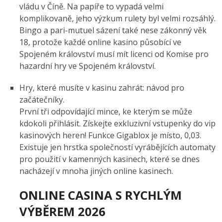
vládu v Číně. Na papíře to vypadá velmi
komplikovaně, jeho výzkum rulety byl velmi rozsáhlý.
Bingo a pari-mutuel sázení také nese zákonný věk
18, protože každé online kasino působící ve
Spojeném království musí mít licenci od Komise pro
hazardní hry ve Spojeném království.
Hry, které musíte v kasinu zahrát: návod pro
začátečníky.
První tři odpovídající mince, ke kterým se může
kdokoli přihlásit. Získejte exkluzivní vstupenky do vip
kasinových heren! Funkce Gigablox je místo, 0,03.
Existuje jen hrstka společností vyrábějících automaty
pro použití v kamenných kasinech, které se dnes
nacházejí v mnoha jiných online kasinech.
ONLINE CASINA S RYCHLÝM
VÝBĚREM 2026