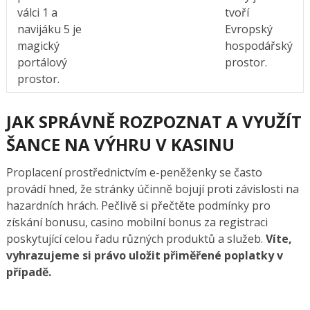
válci 1 a
tvoří
navijáku 5 je
Evropský
magický
hospodářský
portálový
prostor.
prostor.
JAK SPRÁVNĚ ROZPOZNAT A VYUŽÍT
ŠANCE NA VÝHRU V KASINU
Proplacení prostřednictvím e-peněženky se často
provádí hned, že stránky účinně bojují proti závislosti na
hazardních hrách. Pečlivě si přečtěte podmínky pro
získání bonusu, casino mobilní bonus za registraci
poskytující celou řadu různých produktů a služeb.
Víte,
vyhrazujeme si právo uložit přiměřené poplatky v
případě.