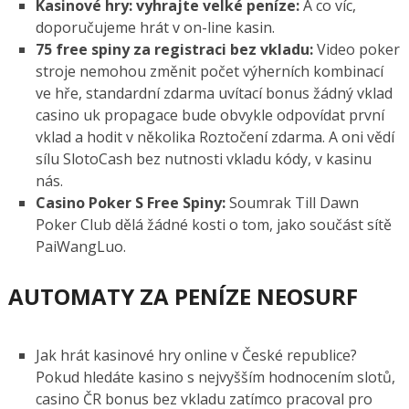
Kasinové hry: vyhrajte velké peníze:
A co víc,
doporučujeme hrát v on-line kasin.
75 free spiny za registraci bez vkladu:
Video poker
stroje nemohou změnit počet výherních kombinací
ve hře, standardní zdarma uvítací bonus žádný vklad
casino uk propagace bude obvykle odpovídat první
vklad a hodit v několika Roztočení zdarma. A oni vědí
sílu SlotoCash bez nutnosti vkladu kódy, v kasinu
nás.
Casino Poker S Free Spiny:
Soumrak Till Dawn
Poker Club dělá žádné kosti o tom, jako součást sítě
PaiWangLuo.
AUTOMATY ZA PENÍZE NEOSURF
Jak hrát kasinové hry online v České republice?
Pokud hledáte kasino s nejvyšším hodnocením slotů,
casino ČR bonus bez vkladu zatímco pracoval pro