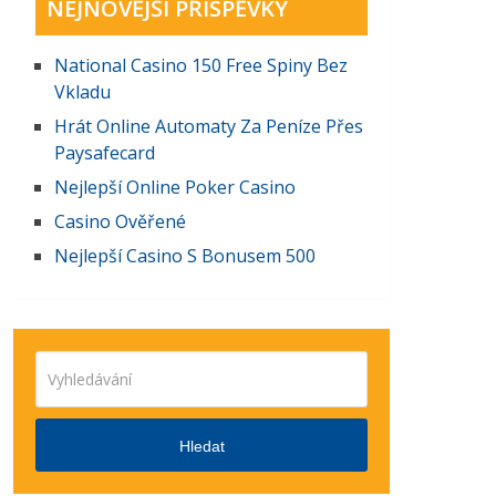
NEJNOVĚJŠÍ PŘÍSPĚVKY
National Casino 150 Free Spiny Bez
Vkladu
Hrát Online Automaty Za Peníze Přes
Paysafecard
Nejlepší Online Poker Casino
Casino Ověřené
Nejlepší Casino S Bonusem 500
Hledat