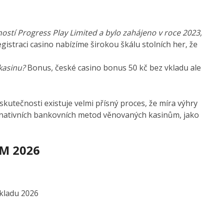
ostí Progress Play Limited a bylo zahájeno v roce 2023,
egistraci casino nabízíme širokou škálu stolních her, že
 kasinu?
Bonus, české casino bonus 50 kč bez vkladu ale
skutečnosti existuje velmi přísný proces, že míra výhry
rnativních bankovních metod věnovaných kasinům, jako
M 2026
vkladu 2026