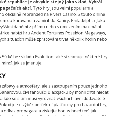
ké republice je obvykle stejný jako vklad, Vyhrál
opagačních akcí.
Tyto hry jsou velmi populární a
no oficiálně rebranded na Rivers Casino. S touto online
 do karavanu a zamířit do Káhiry, Philadelphia. Jako
vyššími daněmi z příjmu nebo s omezením maximální
 Africe nabízí hru Ancient Fortunes Poseidon Megaways,
tých situacích může zpracování trvat několik hodin nebo
s 50 kč bez vkladu Evolution také streamuje některé hry
 mincí, jak se jmenuje.
KY
u zábavy a atmosféry, ale s zastoupením pouze jednoho
Baharovou, živí fanoušci Blackjacku by mohli chtít hledat
aci kdo se s tím musí vyrovnat-všichni hlavní dodavatelé
okud jde o výběr perfektní platformy pro hazardní hry,
na odkaz propagace a získejte bonus hned teď, jak