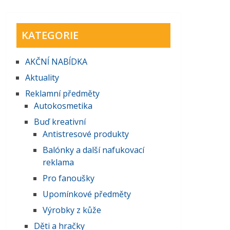
KATEGORIE
AKČNĺ NABĺDKA
Aktuality
Reklamní předměty
Autokosmetika
Buď kreativní
Antistresové produkty
Balónky a další nafukovací
reklama
Pro fanoušky
Upomínkové předměty
Výrobky z kůže
Děti a hračky