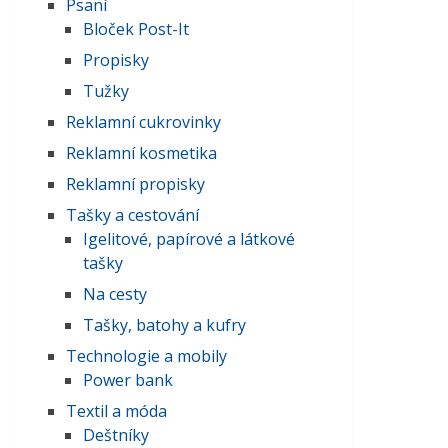
Psaní
Bloček Post-It
Propisky
Tužky
Reklamní cukrovinky
Reklamní kosmetika
Reklamní propisky
Tašky a cestování
Igelitové, papírové a látkové
tašky
Na cesty
Tašky, batohy a kufry
Technologie a mobily
Power bank
Textil a móda
Deštníky