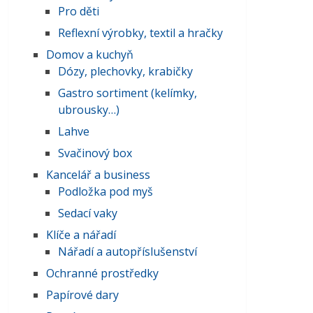
Pro děti
Reflexní výrobky, textil a hračky
Domov a kuchyň
Dózy, plechovky, krabičky
Gastro sortiment (kelímky,
ubrousky…)
Lahve
Svačinový box
Kancelář a business
Podložka pod myš
Sedací vaky
Klíče a nářadí
Nářadí a autopříslušenství
Ochranné prostředky
Papírové dary