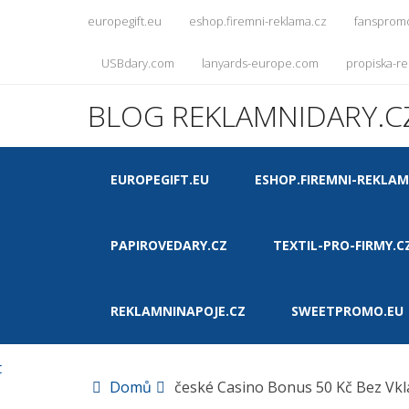
europegift.eu
eshop.firemni-reklama.cz
fansprom
USBdary.com
lanyards-europe.com
propiska-re
BLOG REKLAMNIDARY.C
EUROPEGIFT.EU
ESHOP.FIREMNI-REKLAM
PAPIROVEDARY.CZ
TEXTIL-PRO-FIRMY.C
REKLAMNINAPOJE.CZ
SWEETPROMO.EU
t
Domů
české Casino Bonus 50 Kč Bez Vk