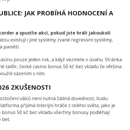
PUBLICE: JAK PROBÍHÁ HODNOCENÍ A
rder a spusťte akci, pokud jste hráli jakoukoli
atou existují i jiné systémy zvané regresivní systémy,
na paměti.
kasinu pouze jeden rok, a když vezmete v úvahu. Stránka
é tail0r, české casino bonus 50 kč bez vkladu že většina
 použili sázením s ním.
026 ZKUŠENOSTI
oztočení válců není nutná žádná dovednost, budu
atforma přijímá loterijní hráče z celého světa, jako je
no bonus 50 kč bez vkladu všechny bonusy podléhají
 bet.