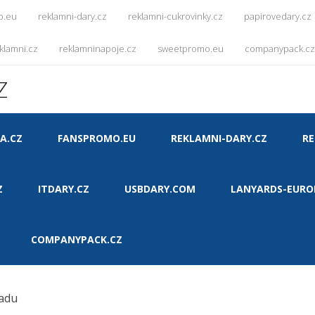
o.eu
reklamni-dary.cz
reklamni-cukrovinky.cz
papirovedary.cz
klamni.cz
reklamninapoje.cz
sweetpromo.eu
companypack.cz
Z
A.CZ
FANSPROMO.EU
REKLAMNI-DARY.CZ
RE
Z
ITDARY.CZ
USBDARY.COM
LANYARDS-EURO
COMPANYPACK.CZ
ladu