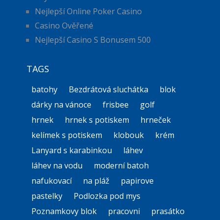
Nejlepší Online Poker Casino
Casino Ověřené
Nejlepší Casino S Bonusem 500
TAGS
batohy
Bezdrátová sluchátka
blok
dárky na vánoce
frisbee
golf
hrnek
hrnek s potiskem
hrneček
kelímek s potiskem
klobouk
krém
Lanyard s karabinkou
láhev
láhev na vodu
moderní batoh
nafukovací
na pláž
papirove
pastelky
Podlozka pod mys
Poznamkovy blok
pracovni
prasátko