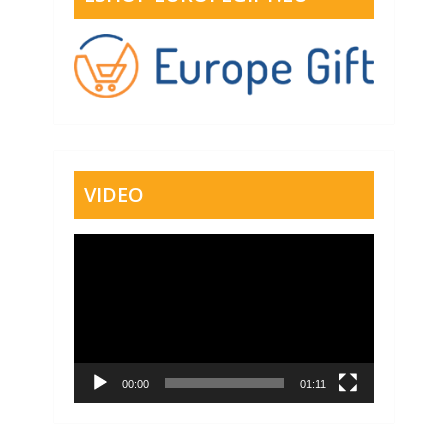
VIDEO
Video
přehrávač
00:00
01:11