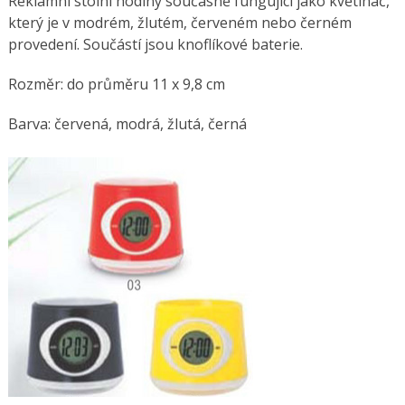
Reklamní stolní hodiny současně fungující jako květináč,
který je v modrém, žlutém, červeném nebo černém
provedení. Součástí jsou knoflíkové baterie.
Rozměr: do průměru 11 x 9,8 cm
Barva: červená, modrá, žlutá, černá