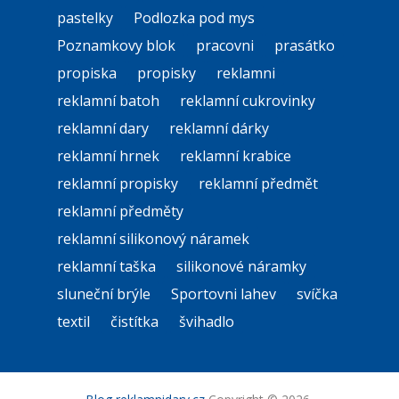
pastelky
Podlozka pod mys
Poznamkovy blok
pracovni
prasátko
propiska
propisky
reklamni
reklamní batoh
reklamní cukrovinky
reklamní dary
reklamní dárky
reklamní hrnek
reklamní krabice
reklamní propisky
reklamní předmět
reklamní předměty
reklamní silikonový náramek
reklamní taška
silikonové náramky
sluneční brýle
Sportovni lahev
svíčka
textil
čistítka
švihadlo