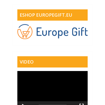
ESHOP EUROPEGIFT.EU
VIDEO
Video
přehrávač