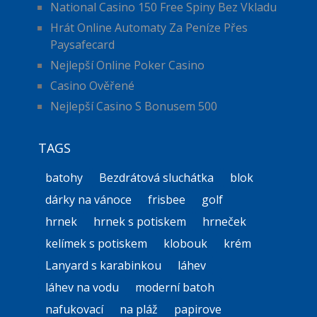
National Casino 150 Free Spiny Bez Vkladu
Hrát Online Automaty Za Peníze Přes
Paysafecard
Nejlepší Online Poker Casino
Casino Ověřené
Nejlepší Casino S Bonusem 500
TAGS
batohy
Bezdrátová sluchátka
blok
dárky na vánoce
frisbee
golf
hrnek
hrnek s potiskem
hrneček
kelímek s potiskem
klobouk
krém
Lanyard s karabinkou
láhev
láhev na vodu
moderní batoh
nafukovací
na pláž
papirove