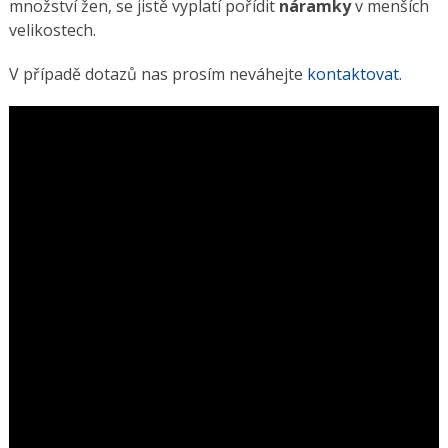
množství žen, se jistě vyplatí pořídit
náramky
v menších
velikostech.
V případě dotazů nas prosím neváhejte
kontaktovat.