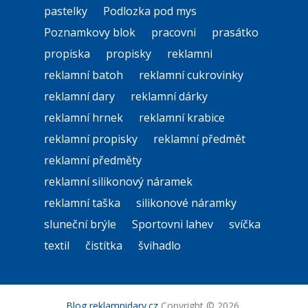
pastelky
Podlozka pod mys
Poznamkovy blok
pracovni
prasátko
propiska
propisky
reklamni
reklamní batoh
reklamní cukrovinky
reklamní dary
reklamní dárky
reklamní hrnek
reklamní krabice
reklamní propisky
reklamní předmět
reklamní předměty
reklamní silikonový náramek
reklamní taška
silikonové náramky
sluneční brýle
Sportovni lahev
svíčka
textil
čistítka
švihadlo
Blog reklamnidary.cz
Copyright © 2026.