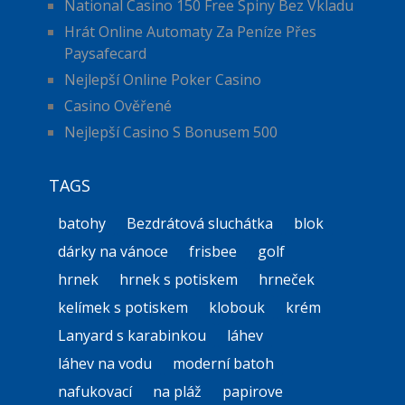
National Casino 150 Free Spiny Bez Vkladu
Hrát Online Automaty Za Peníze Přes
Paysafecard
Nejlepší Online Poker Casino
Casino Ověřené
Nejlepší Casino S Bonusem 500
TAGS
batohy
Bezdrátová sluchátka
blok
dárky na vánoce
frisbee
golf
hrnek
hrnek s potiskem
hrneček
kelímek s potiskem
klobouk
krém
Lanyard s karabinkou
láhev
láhev na vodu
moderní batoh
nafukovací
na pláž
papirove