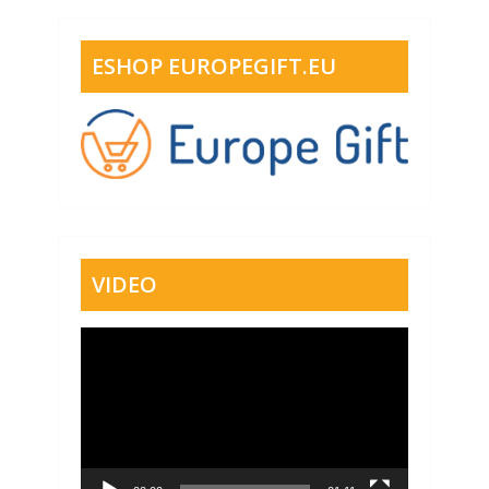
ESHOP EUROPEGIFT.EU
VIDEO
Video
přehrávač