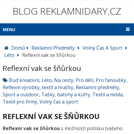
BLOG REKLAMNIDARY.CZ
MENU
Domů
Reklamní Předměty
Volný Čas A Sport
Léto
Reflexní vak se šňůrkou
Reflexní vak se šňůrkou
Buď kreativní
,
Léto
,
Na cesty
,
Pro děti
,
Pro fanoušky
,
Reflexní výrobky, textil a hračky
,
Reklamní předměty
,
Sport a outdoor
,
Tašky, batohy a kufry
,
Textil a móda
,
Textil pro firmy
,
Volný čas a sport
REFLEXNÍ VAK SE ŠŇŮRKOU
Reflexní vak se šňůrkou
s možností potisku (vašeho