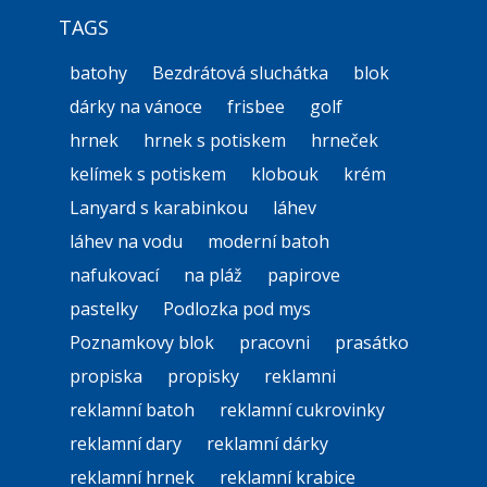
TAGS
batohy
Bezdrátová sluchátka
blok
dárky na vánoce
frisbee
golf
hrnek
hrnek s potiskem
hrneček
kelímek s potiskem
klobouk
krém
Lanyard s karabinkou
láhev
láhev na vodu
moderní batoh
nafukovací
na pláž
papirove
pastelky
Podlozka pod mys
Poznamkovy blok
pracovni
prasátko
propiska
propisky
reklamni
reklamní batoh
reklamní cukrovinky
reklamní dary
reklamní dárky
reklamní hrnek
reklamní krabice