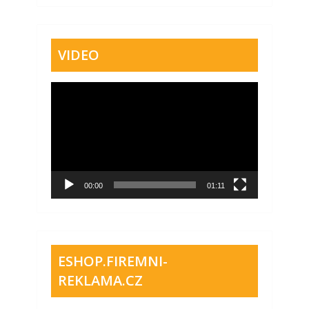
VIDEO
Video
přehrávač
00:00
01:11
ESHOP.FIREMNI-
REKLAMA.CZ