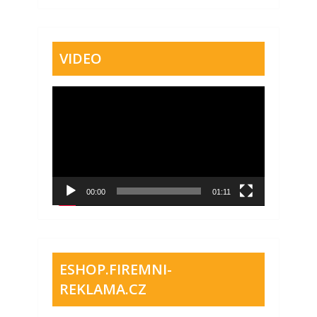
VIDEO
Video
přehrávač
00:00
01:11
ESHOP.FIREMNI-
REKLAMA.CZ