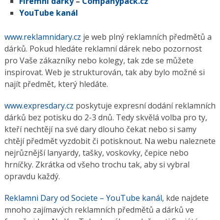
Firemní dárky
–
Companypack.cz
YouTube kanál
www.reklamnidary.cz
je web plný reklamních předmětů a
dárků. Pokud hledáte reklamní dárek nebo pozornost
pro Vaše zákazníky nebo kolegy, tak zde se můžete
inspirovat. Web je strukturován, tak aby bylo možné si
najít předmět, který hledáte.
www.expresdary.cz
poskytuje expresní dodání reklamních
dárků bez potisku do 2-3 dnů. Tedy skvělá volba pro ty,
kteří nechtějí na své dary dlouho čekat nebo si samy
chtějí předmět vyzdobit či potisknout. Na webu naleznete
nejrůznější lanyardy, tašky, voskovky, čepice nebo
hrníčky. Zkrátka od všeho trochu tak, aby si vybral
opravdu každý.
Reklamni Dary od Societe – YouTube kanál
, kde najdete
mnoho zajímavých reklamních předmětů a dárků ve