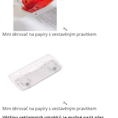
Mini děrovač na papíry s vestavěným pravítkem
Mini děrovač na papíry s vestavěným pravítkem
Většinu reklamních výrobků je možné najít přes