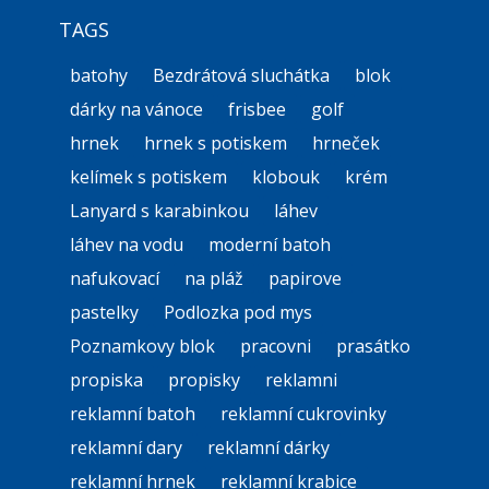
TAGS
batohy
Bezdrátová sluchátka
blok
dárky na vánoce
frisbee
golf
hrnek
hrnek s potiskem
hrneček
kelímek s potiskem
klobouk
krém
Lanyard s karabinkou
láhev
láhev na vodu
moderní batoh
nafukovací
na pláž
papirove
pastelky
Podlozka pod mys
Poznamkovy blok
pracovni
prasátko
propiska
propisky
reklamni
reklamní batoh
reklamní cukrovinky
reklamní dary
reklamní dárky
reklamní hrnek
reklamní krabice