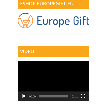
ESHOP EUROPEGIFT.EU
VIDEO
Video
přehrávač
00:00
01:11