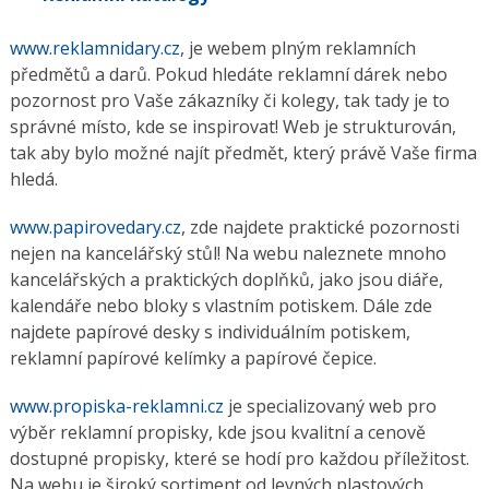
www.reklamnidary.cz
, je webem plným reklamních
předmětů a darů. Pokud hledáte reklamní dárek nebo
pozornost pro Vaše zákazníky či kolegy, tak tady je to
správné místo, kde se inspirovat! Web je strukturován,
tak aby bylo možné najít předmět, který právě Vaše firma
hledá.
www.papirovedary.cz
, zde najdete praktické pozornosti
nejen na kancelářský stůl! Na webu naleznete mnoho
kancelářských a praktických doplňků, jako jsou diáře,
kalendáře nebo bloky s vlastním potiskem. Dále zde
najdete papírové desky s individuálním potiskem,
reklamní papírové kelímky a papírové čepice.
www.propiska-reklamni.cz
je specializovaný web pro
výběr reklamní propisky, kde jsou kvalitní a cenově
dostupné propisky, které se hodí pro každou příležitost.
Na webu je široký sortiment od levných plastových