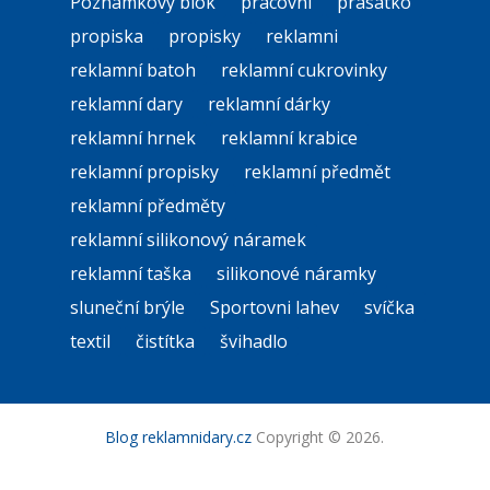
Poznamkovy blok
pracovni
prasátko
propiska
propisky
reklamni
reklamní batoh
reklamní cukrovinky
reklamní dary
reklamní dárky
reklamní hrnek
reklamní krabice
reklamní propisky
reklamní předmět
reklamní předměty
reklamní silikonový náramek
reklamní taška
silikonové náramky
sluneční brýle
Sportovni lahev
svíčka
textil
čistítka
švihadlo
Blog reklamnidary.cz
Copyright © 2026.