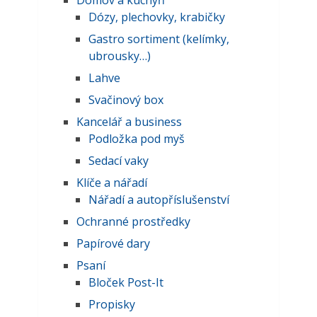
Domov a kuchyň
Dózy, plechovky, krabičky
Gastro sortiment (kelímky,
ubrousky…)
Lahve
Svačinový box
Kancelář a business
Podložka pod myš
Sedací vaky
Klíče a nářadí
Nářadí a autopříslušenství
Ochranné prostředky
Papírové dary
Psaní
Bloček Post-It
Propisky