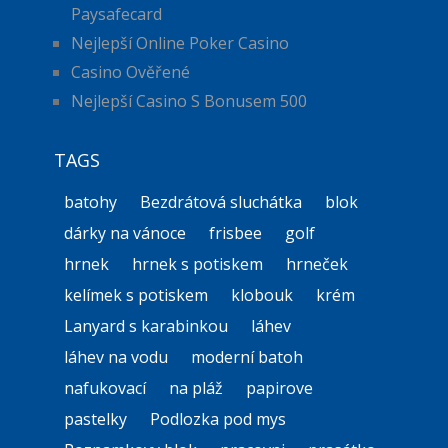
Paysafecard
Nejlepší Online Poker Casino
Casino Ověřené
Nejlepší Casino S Bonusem 500
TAGS
batohy
Bezdrátová sluchátka
blok
dárky na vánoce
frisbee
golf
hrnek
hrnek s potiskem
hrneček
kelímek s potiskem
klobouk
krém
Lanyard s karabinkou
láhev
láhev na vodu
moderní batoh
nafukovací
na pláž
papirove
pastelky
Podlozka pod mys