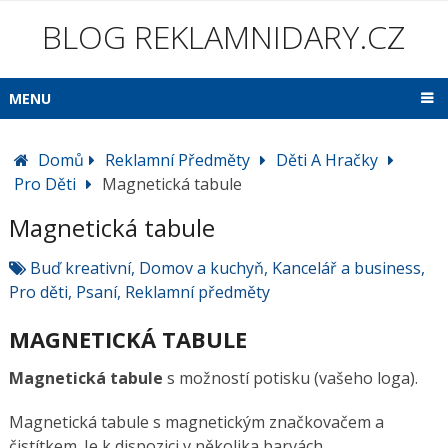
BLOG REKLAMNIDARY.CZ
MENU
Domů
Reklamní Předměty
Děti A Hračky
Pro Děti
Magnetická tabule
Magnetická tabule
Buď kreativní
,
Domov a kuchyň
,
Kancelář a business
,
Pro děti
,
Psaní
,
Reklamní předměty
MAGNETICKÁ TABULE
Magnetická tabule
s možností potisku (vašeho loga).
Magnetická tabule s magnetickým značkovačem a
čistítkem. Je k dispozici v několika barvách.