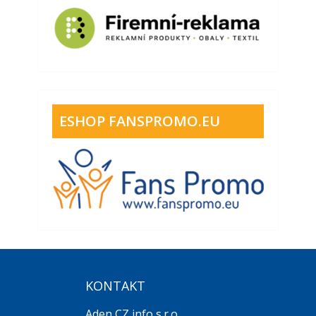
ESHOP FANSPROMO.EU
KONTAKT
Aden CZ info s.r.o.