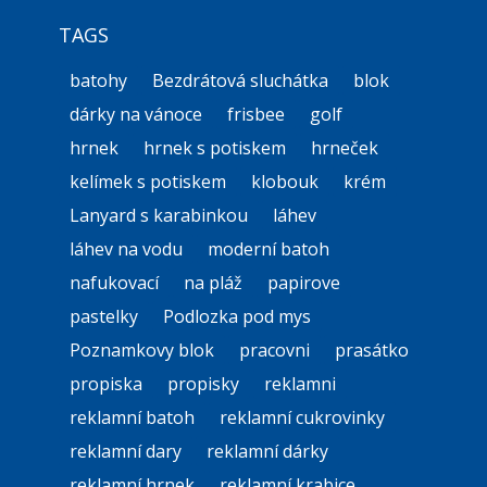
TAGS
batohy
Bezdrátová sluchátka
blok
dárky na vánoce
frisbee
golf
hrnek
hrnek s potiskem
hrneček
kelímek s potiskem
klobouk
krém
Lanyard s karabinkou
láhev
láhev na vodu
moderní batoh
nafukovací
na pláž
papirove
pastelky
Podlozka pod mys
Poznamkovy blok
pracovni
prasátko
propiska
propisky
reklamni
reklamní batoh
reklamní cukrovinky
reklamní dary
reklamní dárky
reklamní hrnek
reklamní krabice