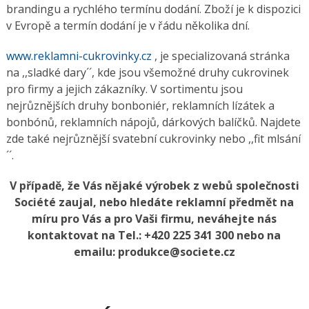
brandingu a rychlého termínu dodání. Zboží je k dispozici
v Evropě a termín dodání je v řádu několika dní.
www.reklamni-cukrovinky.cz
, je specializovaná stránka
na ,,sladké dary´´, kde jsou všemožné druhy cukrovinek
pro firmy a jejich zákazníky. V sortimentu jsou
nejrůznějších druhy bonboniér, reklamních lízátek a
bonbónů, reklamních nápojů, dárkových balíčků. Najdete
zde také nejrůznější svatební cukrovinky nebo ,,fit mlsání
´´.
V případě, že Vás nějaké výrobek z webů společnosti
Société zaujal, nebo hledáte reklamní předmět na
míru pro Vás a pro Vaši firmu, neváhejte nás
kontaktovat na Tel.: +420 225 341 300 nebo na
emailu: produkce
@societe.cz