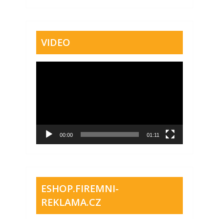
VIDEO
Video
přehrávač
00:00
01:11
ESHOP.FIREMNI-
REKLAMA.CZ