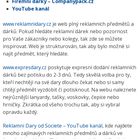
Firemní dárky
–
Companypack.cz
YouTube kanál
www.reklamnidary.cz
je web plný reklamních předmětů a
dárků. Pokud hledáte reklamní dárek nebo pozornost
pro Vaše zákazníky nebo kolegy, tak zde se můžete
inspirovat. Web je strukturován, tak aby bylo možné si
najít předmět, který hledáte.
www.expresdary.cz
poskytuje expresní dodání reklamních
dárků bez potisku do 2-3 dnů. Tedy skvělá volba pro ty,
kteří nechtějí na své dary dlouho čekat nebo si samy
chtějí předmět vyzdobit či potisknout. Na webu naleznete
nejrůznější lanyardy, tašky, voskovky, čepice nebo
hrníčky. Zkrátka od všeho trochu tak, aby si vybral
opravdu každý.
Reklamni Dary od Societe – YouTube kanál
, kde najdete
mnoho zajímavých reklamních předmětů a dárků ve