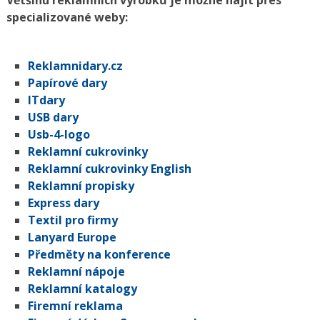
Většinu reklamních výrobků je možné najít přes
specializované weby:
Reklamnidary.cz
Papírové dary
ITdary
USB dary
Usb-4-logo
Reklamní cukrovinky
Reklamní cukrovinky English
Reklamní propisky
Express dary
Textil pro firmy
Lanyard Europe
Předměty na konference
Reklamní nápoje
Reklamní katalogy
Firemní reklama