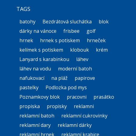
TAGS
batohy
Bezdrátová sluchátka
blok
dárky na vánoce
frisbee
golf
hrnek
hrnek s potiskem
hrneček
kelímek s potiskem
klobouk
krém
Lanyard s karabinkou
láhev
láhev na vodu
moderní batoh
nafukovací
na pláž
papirove
pastelky
Podlozka pod mys
Poznamkovy blok
pracovni
prasátko
propiska
propisky
reklamni
reklamní batoh
reklamní cukrovinky
reklamní dary
reklamní dárky
reklamní hrnek
reklamní krabice