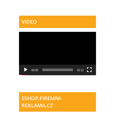
VIDEO
Video
přehrávač
00:00
01:11
ESHOP.FIREMNI-
REKLAMA.CZ