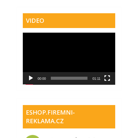
VIDEO
Video
přehrávač
00:00
01:11
ESHOP.FIREMNI-
REKLAMA.CZ