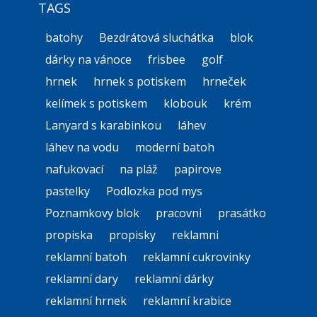
TAGS
batohy
Bezdrátová sluchátka
blok
dárky na vánoce
frisbee
golf
hrnek
hrnek s potiskem
hrneček
kelímek s potiskem
klobouk
krém
Lanyard s karabinkou
láhev
láhev na vodu
moderní batoh
nafukovací
na pláž
papirove
pastelky
Podlozka pod mys
Poznamkovy blok
pracovni
prasátko
propiska
propisky
reklamni
reklamní batoh
reklamní cukrovinky
reklamní dary
reklamní dárky
reklamní hrnek
reklamní krabice