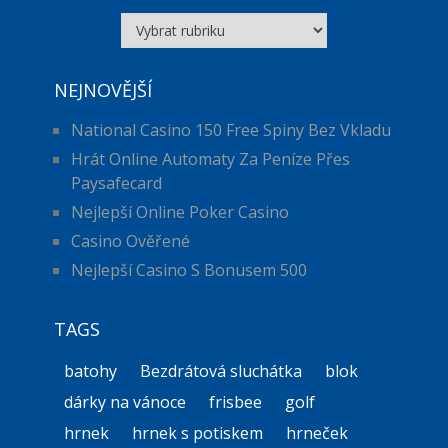
Kategorie
NEJNOVĚJŠÍ
National Casino 150 Free Spiny Bez Vkladu
Hrát Online Automaty Za Peníze Přes
Paysafecard
Nejlepší Online Poker Casino
Casino Ověřené
Nejlepší Casino S Bonusem 500
TAGS
batohy
Bezdrátová sluchátka
blok
dárky na vánoce
frisbee
golf
hrnek
hrnek s potiskem
hrneček