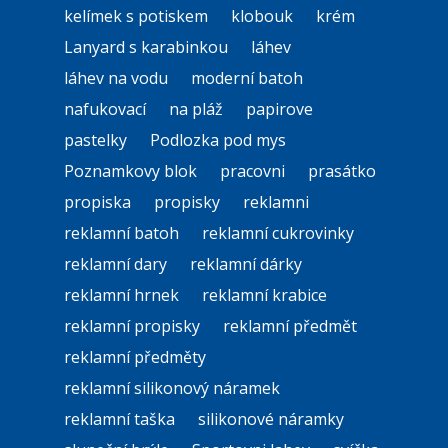
kelímek s potiskem
klobouk
krém
Lanyard s karabinkou
láhev
láhev na vodu
moderní batoh
nafukovací
na pláž
papirove
pastelky
Podlozka pod mys
Poznamkovy blok
pracovni
prasátko
propiska
propisky
reklamni
reklamní batoh
reklamní cukrovinky
reklamní dary
reklamní dárky
reklamní hrnek
reklamní krabice
reklamní propisky
reklamní předmět
reklamní předměty
reklamní silikonový náramek
reklamní taška
silikonové náramky