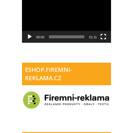
přehrávač
00:00
01:11
ESHOP.FIREMNI-
REKLAMA.CZ