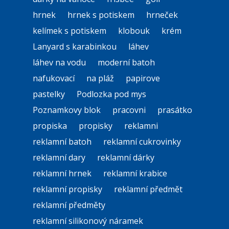
hrnek
hrnek s potiskem
hrneček
kelímek s potiskem
klobouk
krém
Lanyard s karabinkou
láhev
láhev na vodu
moderní batoh
nafukovací
na pláž
papirove
pastelky
Podlozka pod mys
Poznamkovy blok
pracovni
prasátko
propiska
propisky
reklamni
reklamní batoh
reklamní cukrovinky
reklamní dary
reklamní dárky
reklamní hrnek
reklamní krabice
reklamní propisky
reklamní předmět
reklamní předměty
reklamní silikonový náramek