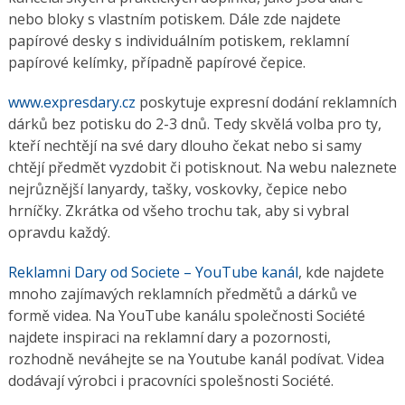
nebo bloky s vlastním potiskem. Dále zde najdete
papírové desky s individuálním potiskem, reklamní
papírové kelímky, případně papírové čepice.
www.expresdary.cz
poskytuje expresní dodání reklamních
dárků bez potisku do 2-3 dnů. Tedy skvělá volba pro ty,
kteří nechtějí na své dary dlouho čekat nebo si samy
chtějí předmět vyzdobit či potisknout. Na webu naleznete
nejrůznější lanyardy, tašky, voskovky, čepice nebo
hrníčky. Zkrátka od všeho trochu tak, aby si vybral
opravdu každý.
Reklamni Dary od Societe – YouTube kanál
, kde najdete
mnoho zajímavých reklamních předmětů a dárků ve
formě videa. Na YouTube kanálu společnosti Société
najdete inspiraci na reklamní dary a pozornosti,
rozhodně neváhejte se na Youtube kanál podívat. Videa
dodávají výrobci i pracovníci spolešnosti Société.