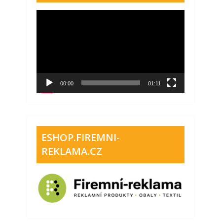
Video
přehrávač
00:00
01:11
ESHOP.FIREMNI-
REKLAMA.CZ