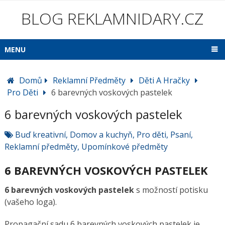
BLOG REKLAMNIDARY.CZ
MENU
Domů
Reklamní Předměty
Děti A Hračky
Pro Děti
6 barevných voskových pastelek
6 barevných voskových pastelek
Buď kreativní
,
Domov a kuchyň
,
Pro děti
,
Psaní
,
Reklamní předměty
,
Upomínkové předměty
6 BAREVNÝCH VOSKOVÝCH PASTELEK
6 barevných voskových pastelek
s možností potisku
(vašeho loga).
Propagační sadu 6 barevných voskových pastelek je